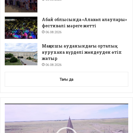
Абай облысында «Алакөл алаулары»
фестивалі мәреге жетті
06.08.2026
Мақаншы ауданындағы орталық
аурухана күрделі жөндеуден өтіп
жатыр
06.08.2026
Тағы да
Video
Player