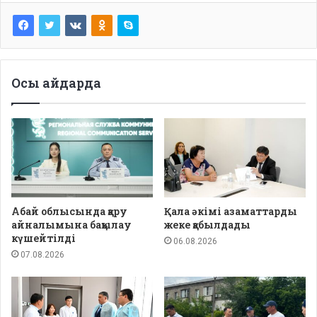
Осы айдарда
Абай облысында қару
Қала әкімі азаматтарды
айналымына бақылау
жеке қабылдады
күшейтілді
06.08.2026
07.08.2026