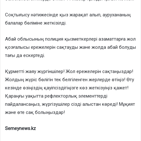
Соқтығысу нәтижесінде қыз жарақат алып, аурухананың
балалар бөліміне жеткізілді.
Абай облысының полиция қызметкерлері азаматтарға жол
қозғалысы ережелерін сақтауды және жолда абай болуды
тағы да ескертеді.
Құрметті жаяу жүргіншілер! Жол ережелерін сақтаңыздар!
Жолдың жүріс бөлігін тек белгіленген жерлерде өтіңіз! Өту
кезінде өзіңіздің қауіпсіздігіңізге көз жеткізуіңіз қажет!
Қараңғы уақытта рефлекторлық элементтерді
пайдалансаңыз, жүргізушілер сізді алыстан көреді! Мұқият
және өте сақ болыңыздар!
Semeynews.kz