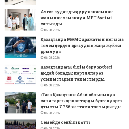
Аягөз аудандық ауруханасынан
жанынан заманауи МРТ бөлімі
салынды
06.08.2026
Қазақстанда МӘМС қаражатын негізсіз
төлемдерден қорғаудың жаңа жүйесі
құрылуда
06.08.2026
Қазақстандағы білім беру жүйесі
қандай болады: партиялар өз
ұсыныстарын таныстырды
06.08.2026
«Таза Қазақстан»: Абай облысында
санитарлық талаптарды бұзғандарға
қатысты 7 786 хаттама толтырылды
06.08.2026
Семейде сенбілік өтті
06.08.2026