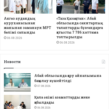
Аягөз аудандық
«Таза Қазақстан»: Абай
ауруханасынан
облысында санитарлық
жанынан заманауи МРТ
талаптарды бұзғандарға
бөлімі салынды
қатысты 7 786 хаттама
толтырылды
06.08.2026
06.08.2026
Новости
Абай облысында қару айналымына
бақылау күшейтілді
07.08.2026
Қала әкімі азаматтарды жеке
қабылдады
06.08.2026