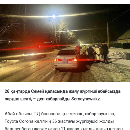
26 қаңтарда Семей қаласында жаяу жүргінші абайсызда
зардап шекті, – деп хабарлайды Semeynews.kz.
Абай облысы ПД баспасөз қызметінің хабарлауынша,
Toyota Corona көлігінің 36 жастағы жүргізушісі жолды
белгіленбеген жерде өткен 11 жасар қызды қағып кеткен.