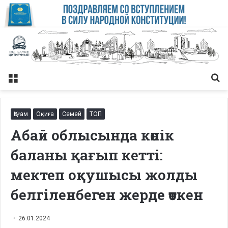
Меню
Із
Қоғам
Оқиға
Семей
ТОП
Абай облысында көлік
баланы қағып кетті:
мектеп оқушысы жолды
белгіленбеген жерде өткен
26.01.2024