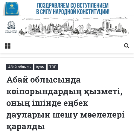
Меню
Із
Абай облысы
Қоғам
ТОП
Абай облысында
кәсіпорындардың қызметі,
оның ішінде еңбек
дауларын шешу мәселелері
қаралды