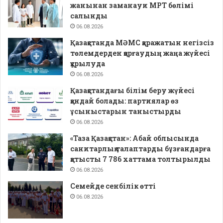
жанынан заманауи МРТ бөлімі
салынды
06.08.2026
Қазақстанда МӘМС қаражатын негізсіз
төлемдерден қорғаудың жаңа жүйесі
құрылуда
06.08.2026
Қазақстандағы білім беру жүйесі
қандай болады: партиялар өз
ұсыныстарын таныстырды
06.08.2026
«Таза Қазақстан»: Абай облысында
санитарлық талаптарды бұзғандарға
қатысты 7 786 хаттама толтырылды
06.08.2026
Семейде сенбілік өтті
06.08.2026