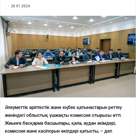
26.01.2024
Әлеуметтік әріптестік және еңбек қатынастарын реттеу
жөніндегі облыстық үшжақты комиссия отырысы өтті.
Жиынға басқарма басшылары, қала, аудан әкімдері,
комиссия және кәсіпорын өкілдері қатысты, – деп