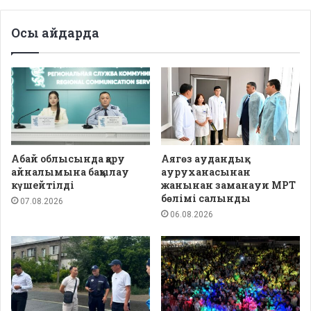
Осы айдарда
Абай облысында қару
Аягөз аудандық
айналымына бақылау
ауруханасынан
күшейтілді
жанынан заманауи МРТ
бөлімі салынды
07.08.2026
06.08.2026