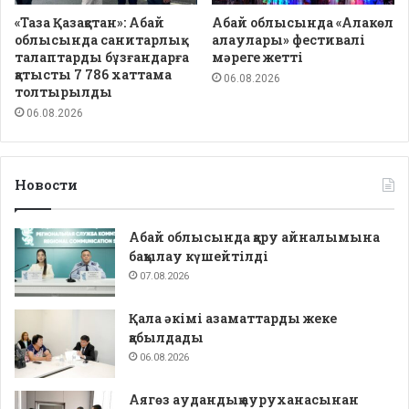
«Таза Қазақстан»: Абай
Абай облысында «Алакөл
облысында санитарлық
алаулары» фестивалі
талаптарды бұзғандарға
мәреге жетті
қатысты 7 786 хаттама
06.08.2026
толтырылды
06.08.2026
Новости
Абай облысында қару айналымына
бақылау күшейтілді
07.08.2026
Қала әкімі азаматтарды жеке
қабылдады
06.08.2026
Аягөз аудандық ауруханасынан