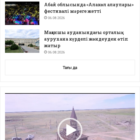
Абай облысында «Алакөл алаулары»
фестивалі мәреге жетті
06.08.2026
Мақаншы ауданындағы орталық
аурухана күрделі жөндеуден өтіп
жатыр
06.08.2026
Тағы да
Video
Player