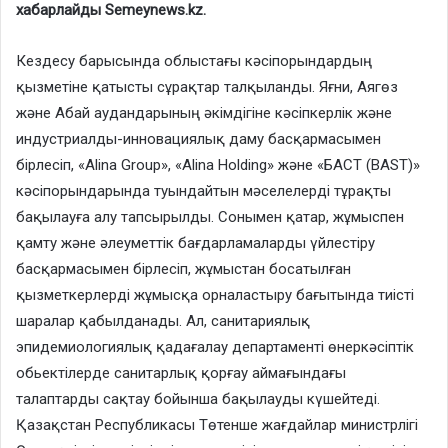
хабарлайды Semeynews.kz.
Кездесу барысында облыстағы кәсіпорындардың
қызметіне қатысты сұрақтар талқыланды. Яғни, Аягөз
және Абай аудандарының әкімдігіне кәсіпкерлік және
индустриалды-инновациялық даму басқармасымен
бірлесіп, «Alina Group», «Alina Holding» және «БАСТ (BAST)»
кәсіпорындарында туындайтын мәселелерді тұрақты
бақылауға алу тапсырылды. Сонымен қатар, жұмыспен
қамту және әлеуметтік бағдарламаларды үйлестіру
басқармасымен бірлесіп, жұмыстан босатылған
қызметкерлерді жұмысқа орналастыру бағытында тиісті
шаралар қабылданады. Ал, санитариялық
эпидемиологиялық қадағалау департаменті өнеркәсіптік
обьектілерде санитарлық қорғау аймағындағы
талаптарды сақтау бойынша бақылауды күшейтеді.
Қазақстан Республикасы Төтенше жағдайлар министрлігі