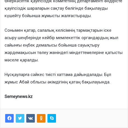
Өнеркәсіптік қауіпсіздік комитетінің департаменті өндірісте
қауіпсіздік шараларын сақтау бөлігінде бақылауды
күшейту бойынша жұмысты жалғастырады.
Сонымен қатар, салалық келісімнің тармақтарын іске
асыру шеңберінде кейбір мемлекеттік органдардың жыл
сайынғы еңбек демалысы бойынша сауықтыру
жәрдемақысын төлеу жөніндегі міндеттемелеріне қатысты
мәселе қаралды.
Нұсқауларға сәйкес тиісті хаттама дайындалады. Бұл
жұмыс Абай облысы әкімдігінің қатаң бақылауында.
Semeynews.kz