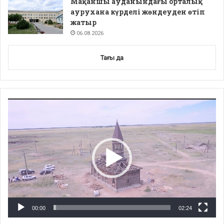
Мақаншы ауданындағы орталық
аурухана күрделі жөндеуден өтіп
жатыр
06.08.2026
Тағы да
Video
Player
00:00
02:24