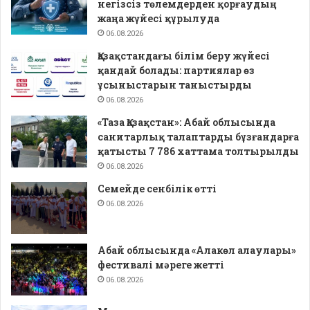
негізсіз төлемдерден қорғаудың
жаңа жүйесі құрылуда
06.08.2026
Қазақстандағы білім беру жүйесі
қандай болады: партиялар өз
ұсыныстарын таныстырды
06.08.2026
«Таза Қазақстан»: Абай облысында
санитарлық талаптарды бұзғандарға
қатысты 7 786 хаттама толтырылды
06.08.2026
Семейде сенбілік өтті
06.08.2026
Абай облысында «Алакөл алаулары»
фестивалі мәреге жетті
06.08.2026