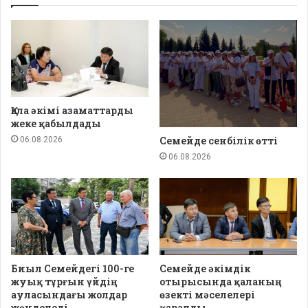
Қала әкімі азаматтарды
жеке қабылдады
Семейде сенбілік өтті
06.08.2026
06.08.2026
Биыл Семейдегі 100-ге
Семейде әкімдік
жуық тұрғын үйдің
отырысында қаланың
ауласындағы жолдар
өзекті мәселелері
жөнделеді
қаралды