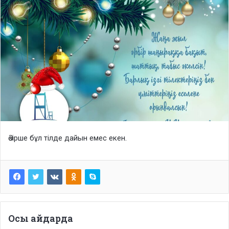
Әзірше бұл тілде дайын емес екен.
Осы айдарда