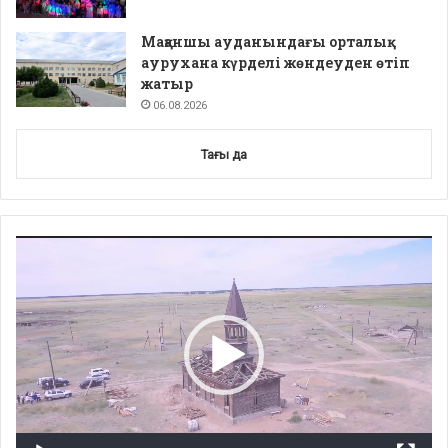
Мақаншы ауданындағы орталық
аурухана күрделі жөндеуден өтіп
жатыр
06.08.2026
Тағы да
Video
Player