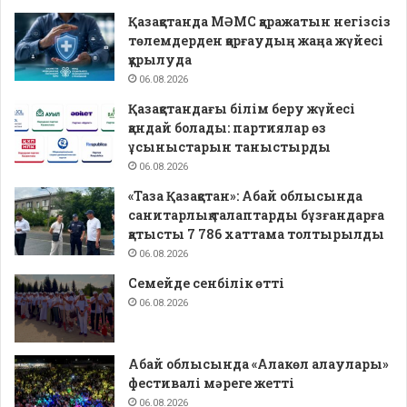
Қазақстанда МӘМС қаражатын негізсіз
төлемдерден қорғаудың жаңа жүйесі
құрылуда
06.08.2026
Қазақстандағы білім беру жүйесі
қандай болады: партиялар өз
ұсыныстарын таныстырды
06.08.2026
«Таза Қазақстан»: Абай облысында
санитарлық талаптарды бұзғандарға
қатысты 7 786 хаттама толтырылды
06.08.2026
Семейде сенбілік өтті
06.08.2026
Абай облысында «Алакөл алаулары»
фестивалі мәреге жетті
06.08.2026