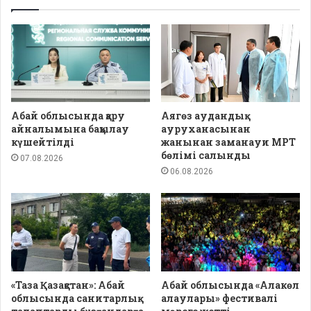
Абай облысында қару
Аягөз аудандық
айналымына бақылау
ауруханасынан
күшейтілді
жанынан заманауи МРТ
бөлімі салынды
07.08.2026
06.08.2026
«Таза Қазақстан»: Абай
Абай облысында «Алакөл
облысында санитарлық
алаулары» фестивалі