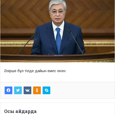
Әзірше бұл тілде дайын емес екен.
Осы айдарда