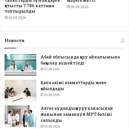
талаптарды бұзғандарға
мәреге жетті
қатысты 7 786 хаттама
06.08.2026
толтырылды
06.08.2026
Новости
Абай облысында қару айналымына
бақылау күшейтілді
07.08.2026
Қала әкімі азаматтарды жеке
қабылдады
06.08.2026
Аягөз аудандық ауруханасынан
жанынан заманауи МРТ бөлімі
салынды
06.08.2026