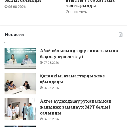
бөлімі салынды
қатысты 7 786 хаттама
толтырылды
06.08.2026
06.08.2026
Новости
Абай облысында қару айналымына
бақылау күшейтілді
07.08.2026
Қала әкімі азаматтарды жеке
қабылдады
06.08.2026
Аягөз аудандық ауруханасынан
жанынан заманауи МРТ бөлімі
салынды
06.08.2026