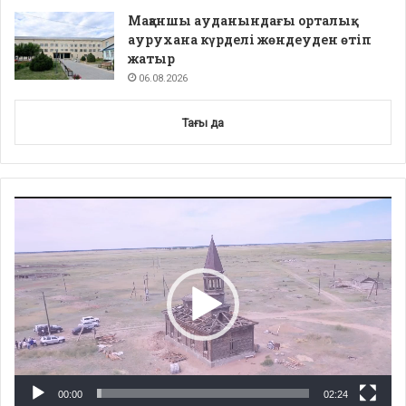
Мақаншы ауданындағы орталық
аурухана күрделі жөндеуден өтіп
жатыр
06.08.2026
Тағы да
Video
Player
00:00
02:24