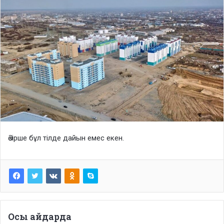
Әзірше бұл тілде дайын емес екен.
Осы айдарда