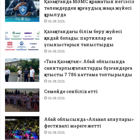
Қазақстанда МӘМС қаражатын негізсіз
төлемдерден қорғаудың жаңа жүйесі
құрылуда
06.08.2026
Қазақстандағы білім беру жүйесі
қандай болады: партиялар өз
ұсыныстарын таныстырды
06.08.2026
«Таза Қазақстан»: Абай облысында
санитарлық талаптарды бұзғандарға
қатысты 7 786 хаттама толтырылды
06.08.2026
Семейде сенбілік өтті
06.08.2026
Абай облысында «Алакөл алаулары»
фестивалі мәреге жетті
06.08.2026