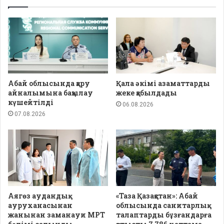
Абай облысында қару
Қала әкімі азаматтарды
айналымына бақылау
жеке қабылдады
күшейтілді
06.08.2026
07.08.2026
Аягөз аудандық
«Таза Қазақстан»: Абай
ауруханасынан
облысында санитарлық
жанынан заманауи МРТ
талаптарды бұзғандарға