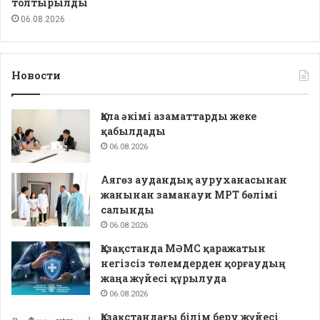
толтырылды
06.08.2026
Новости
Қала әкімі азаматтарды жеке
қабылдады
06.08.2026
Аягөз аудандық ауруханасынан
жанынан заманауи МРТ бөлімі
салынды
06.08.2026
Қазақстанда МӘМС қаражатын
негізсіз төлемдерден қорғаудың
жаңа жүйесі құрылуда
06.08.2026
Қазақстандағы білім беру жүйесі