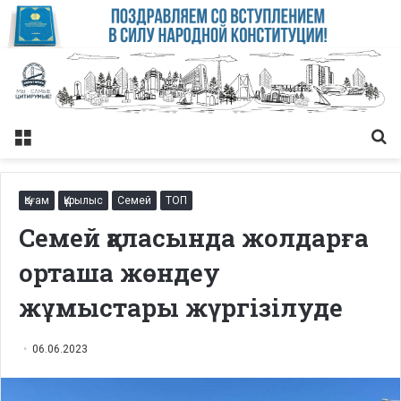
Меню
Із
Қоғам
Құрылыс
Семей
ТОП
Семей қаласында жолдарға
орташа жөндеу
жұмыстары жүргізілуде
06.06.2023