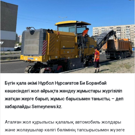
Бүгін қала әкімі Нұрбол Нұрсағатов Би Боранбай
көшесіндегі жол айрықта жөндеу жұмыстары жүргізіліп
жатқан жерге барып, жұмыс барысымен танысты, – деп
хабарлайды Semeynews.kz.
Аталған жол құрылысы қалалық автомобиль жолдары
және жолаушылар көлігі бөлімінің тапсырысымен жүзеге