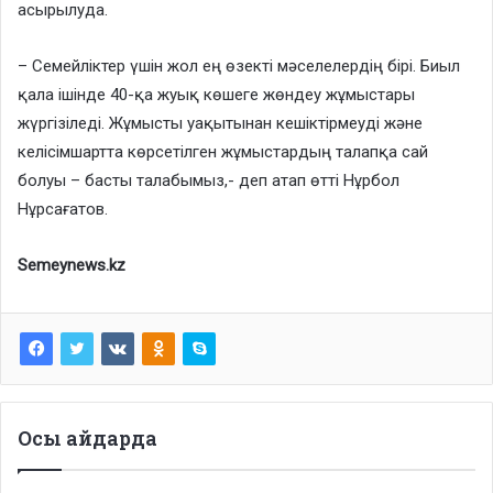
асырылуда.
– Семейліктер үшін жол ең өзекті мәселелердің бірі. Биыл
қала ішінде 40-қа жуық көшеге жөндеу жұмыстары
жүргізіледі. Жұмысты уақытынан кешіктірмеуді және
келісімшартта көрсетілген жұмыстардың талапқа сай
болуы – басты талабымыз,- деп атап өтті Нұрбол
Нұрсағатов.
Semeynews.kz
Осы айдарда