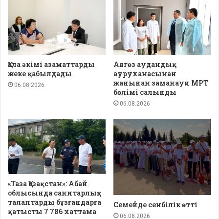
Қала әкімі азаматтарды
Аягөз аудандық
жеке қабылдады
ауруханасынан
жанынан заманауи МРТ
06.08.2026
бөлімі салынды
06.08.2026
«Таза Қазақстан»: Абай
облысында санитарлық
талаптарды бұзғандарға
Семейде сенбілік өтті
қатысты 7 786 хаттама
06.08.2026