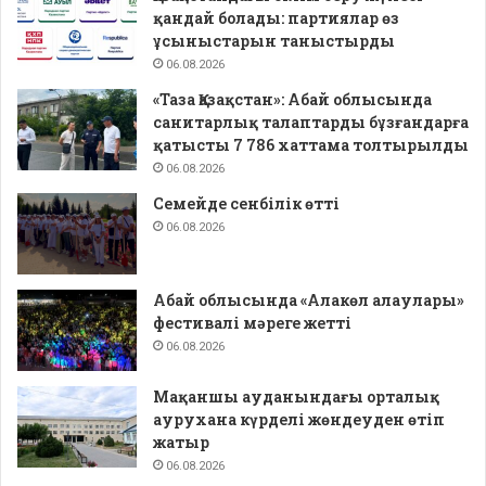
қандай болады: партиялар өз
ұсыныстарын таныстырды
06.08.2026
«Таза Қазақстан»: Абай облысында
санитарлық талаптарды бұзғандарға
қатысты 7 786 хаттама толтырылды
06.08.2026
Семейде сенбілік өтті
06.08.2026
Абай облысында «Алакөл алаулары»
фестивалі мәреге жетті
06.08.2026
Мақаншы ауданындағы орталық
аурухана күрделі жөндеуден өтіп
жатыр
06.08.2026