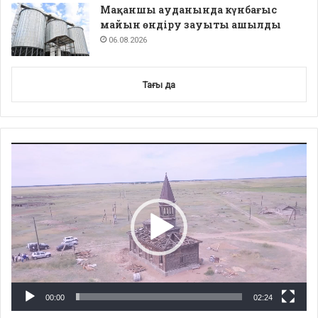
Мақаншы ауданында күнбағыс
майын өндіру зауыты ашылды
06.08.2026
Тағы да
Video
Player
00:00
02:24