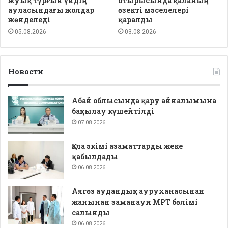
жуық тұрғын үйдің
отырысында қаланың
ауласындағы жолдар
өзекті мәселелері
жөнделеді
қаралды
05.08.2026
03.08.2026
Новости
Абай облысында қару айналымына
бақылау күшейтілді
07.08.2026
Қала әкімі азаматтарды жеке
қабылдады
06.08.2026
Аягөз аудандық ауруханасынан
жанынан заманауи МРТ бөлімі
салынды
06.08.2026