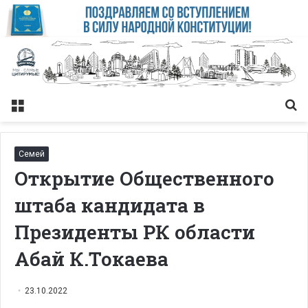
Меню
Із
Семей
Открытие Общественного
штаба кандидата в
Президенты РК области
Абай К.Токаева
23.10.2022