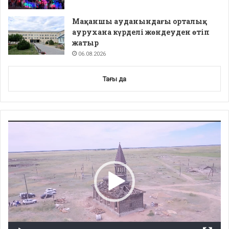
Мақаншы ауданындағы орталық
аурухана күрделі жөндеуден өтіп
жатыр
06.08.2026
Тағы да
Video
Player