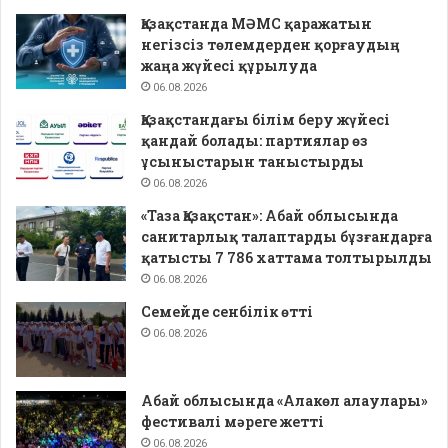
Қазақстанда МӘМС қаражатын
негізсіз төлемдерден қорғаудың
жаңа жүйесі құрылуда
06.08.2026
Қазақстандағы білім беру жүйесі
қандай болады: партиялар өз
ұсыныстарын таныстырды
06.08.2026
«Таза Қазақстан»: Абай облысында
санитарлық талаптарды бұзғандарға
қатысты 7 786 хаттама толтырылды
06.08.2026
Семейде сенбілік өтті
06.08.2026
Абай облысында «Алакөл алаулары»
фестивалі мәреге жетті
06.08.2026