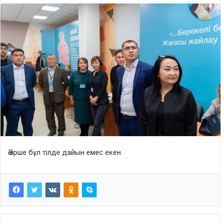
Әзірше бұл тілде дайын емес екен.