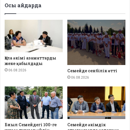
Осы айдарда
Қала әкімі азаматтарды
жеке қабылдады
Семейде сенбілік өтті
06.08.2026
06.08.2026
Биыл Семейдегі 100-ге
Семейде әкімдік