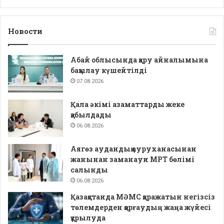
Новости
Абай облысында қару айналымына
бақылау күшейтілді
07.08.2026
Қала әкімі азаматтарды жеке
қабылдады
06.08.2026
Аягөз аудандық ауруханасынан
жанынан заманауи МРТ бөлімі
салынды
06.08.2026
Қазақстанда МӘМС қаражатын негізсіз
төлемдерден қорғаудың жаңа жүйесі
құрылуда