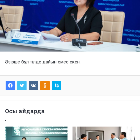
Әзірше бұл тілде дайын емес екен.
Осы айдарда