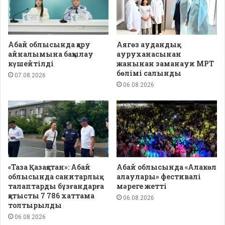
Абай облысында қару
Аягөз аудандық
айналымына бақылау
ауруханасынан
күшейтілді
жанынан заманауи МРТ
бөлімі салынды
07.08.2026
06.08.2026
«Таза Қазақстан»: Абай
Абай облысында «Алакөл
облысында санитарлық
алаулары» фестивалі
талаптарды бұзғандарға
мәреге жетті
қатысты 7 786 хаттама
06.08.2026
толтырылды
06.08.2026