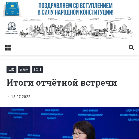
Меню
Із
ШҚО
Білім
ТОП
Итоги отчётной встречи
15.07.2022