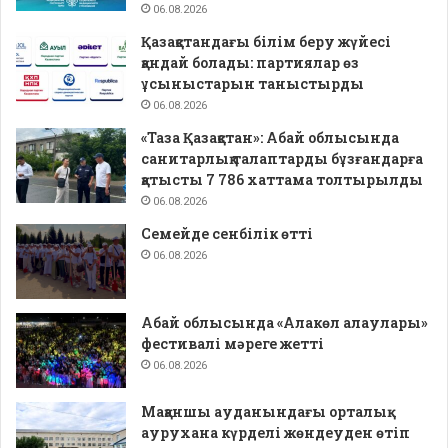
06.08.2026
Қазақстандағы білім беру жүйесі
қандай болады: партиялар өз
ұсыныстарын таныстырды
06.08.2026
«Таза Қазақстан»: Абай облысында
санитарлық талаптарды бұзғандарға
қатысты 7 786 хаттама толтырылды
06.08.2026
Семейде сенбілік өтті
06.08.2026
Абай облысында «Алакөл алаулары»
фестивалі мәреге жетті
06.08.2026
Мақаншы ауданындағы орталық
аурухана күрделі жөндеуден өтіп