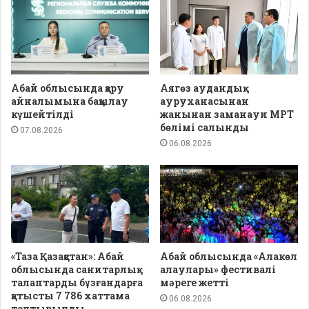
Абай облысында қару
Аягөз аудандық
айналымына бақылау
ауруханасынан
күшейтілді
жанынан заманауи МРТ
бөлімі салынды
07.08.2026
06.08.2026
«Таза Қазақстан»: Абай
Абай облысында «Алакөл
облысында санитарлық
алаулары» фестивалі
талаптарды бұзғандарға
мәреге жетті
қатысты 7 786 хаттама
06.08.2026
толтырылды