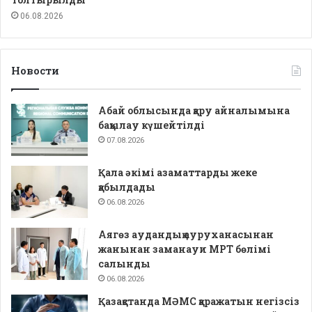
06.08.2026
Новости
Абай облысында қару айналымына
бақылау күшейтілді
07.08.2026
Қала әкімі азаматтарды жеке
қабылдады
06.08.2026
Аягөз аудандық ауруханасынан
жанынан заманауи МРТ бөлімі
салынды
06.08.2026
Қазақстанда МӘМС қаражатын негізсіз