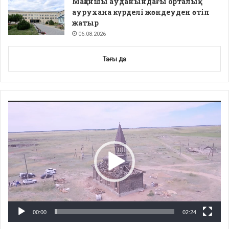
Мақаншы ауданындағы орталық
аурухана күрделі жөндеуден өтіп
жатыр
06.08.2026
Тағы да
Video
Player
00:00
02:24