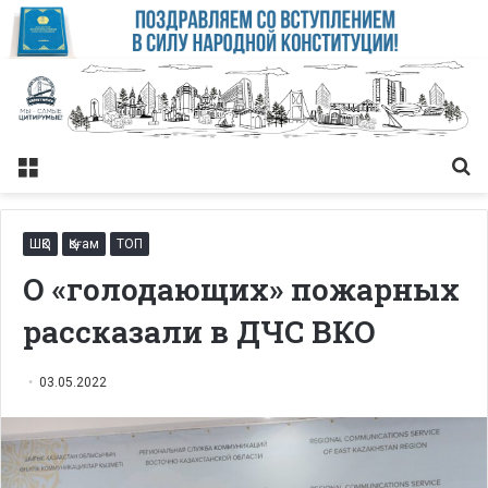
Меню
Із
ШҚО
Қоғам
ТОП
О «голодающих» пожарных
рассказали в ДЧС ВКО
03.05.2022