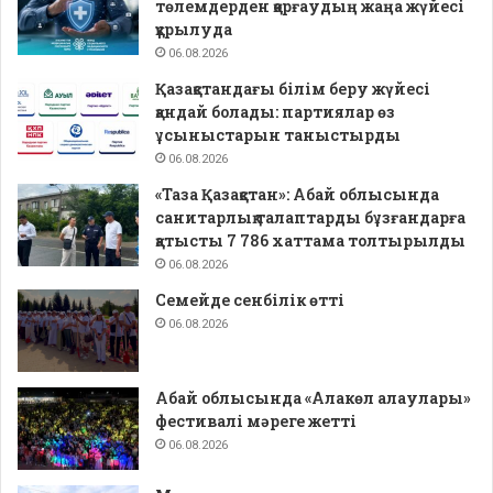
төлемдерден қорғаудың жаңа жүйесі
құрылуда
06.08.2026
Қазақстандағы білім беру жүйесі
қандай болады: партиялар өз
ұсыныстарын таныстырды
06.08.2026
«Таза Қазақстан»: Абай облысында
санитарлық талаптарды бұзғандарға
қатысты 7 786 хаттама толтырылды
06.08.2026
Семейде сенбілік өтті
06.08.2026
Абай облысында «Алакөл алаулары»
фестивалі мәреге жетті
06.08.2026