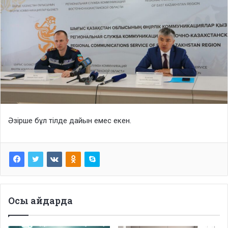
Әзірше бұл тілде дайын емес екен.
Осы айдарда