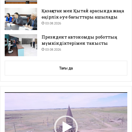
Қазақстан мен Қытай арасында жаңа
өңірлік әуе бағыттары ашылады
03.08.2026
Президент автономды роботтың
мүмкіндіктерімен танысты
03.08.2026
Тағы да
Video
Player