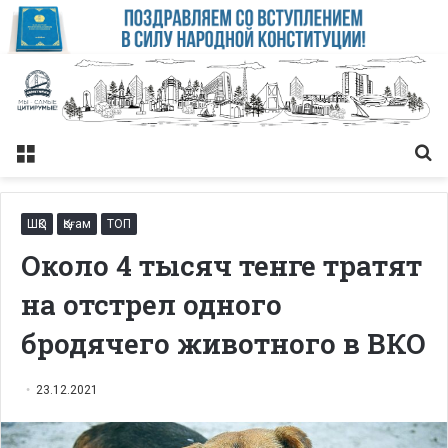
Меню
Із
ШҚО
Қоғам
ТОП
Oколо 4 тысяч тенге тратят
на отстрел одного
бродячего животного в ВКО
23.12.2021