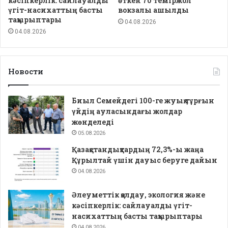
кәсіпкерлік: сайлауалды
өткен 70 теміржол
үгіт-насихаттың басты
вокзалы ашылды
тақырыптары
04.08.2026
04.08.2026
Новости
Биыл Семейдегі 100-ге жуық тұрғын
үйдің ауласындағы жолдар
жөнделеді
05.08.2026
Қазақстандықтардың 72,3%-ы жаңа
Құрылтай үшін дауыс беруге дайын
04.08.2026
Әлеуметтік қолдау, экология және
кәсіпкерлік: сайлауалды үгіт-
насихаттың басты тақырыптары
04.08.2026