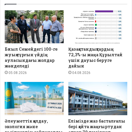
Биыл Семейдегі 100-ге
Қазақстандықтардың
жуық тұрғын үйдің
72,3%-ы жаңа Құрылтай
ауласындағы жолдар
үшін дауыс беруге
жөнделеді
дайын
05.08.2026
04.08.2026
Әлеуметтік қолдау,
Елімізде жаз басталғалы
экология және
бері қайта жаңғыртудан