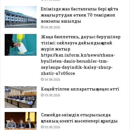
Елімізде жаз басталғалы бері қайта
жаңғыртудан өткен 70 теміржол
вокзалы ашылды
04.08.2026
Жаңа бюллетень, дауыс берушілер
тізімі: сайлауға дайындық қалай
жүріп жатыр
https://kaz.inform.kz/news/zhana-
byulleten-dauis-berushler-tzm-
saylauga-dayindik-kalay-zhurp-
zhatir-a7c05cce
04.08.2026
Кеңейтілген аппараттық кеңес өтті
03.08.2026
Семейде әкімдік отырысында
қаланың өзекті мәселелері қаралды
03.08.2026