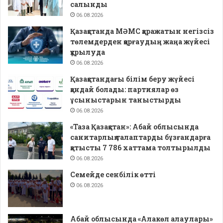
салынды
06.08.2026
Қазақстанда МӘМС қаражатын негізсіз
төлемдерден қорғаудың жаңа жүйесі
құрылуда
06.08.2026
Қазақстандағы білім беру жүйесі
қандай болады: партиялар өз
ұсыныстарын таныстырды
06.08.2026
«Таза Қазақстан»: Абай облысында
санитарлық талаптарды бұзғандарға
қатысты 7 786 хаттама толтырылды
06.08.2026
Семейде сенбілік өтті
06.08.2026
Абай облысында «Алакөл алаулары»