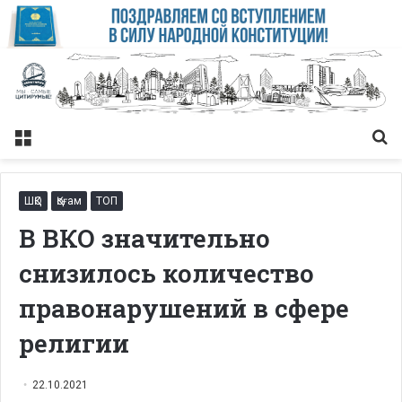
Меню
Із
ШҚО
Қоғам
ТОП
В ВКО значительно
снизилось количество
правонарушений в сфере
религии
22.10.2021