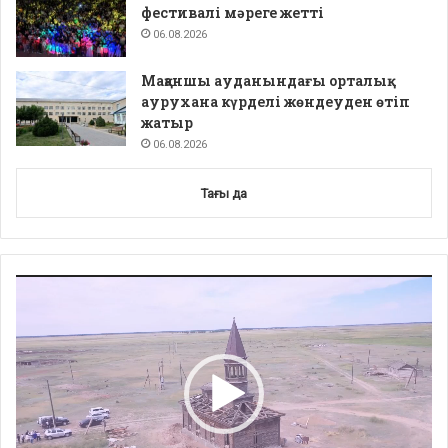
фестивалі мәреге жетті
06.08.2026
Мақаншы ауданындағы орталық
аурухана күрделі жөндеуден өтіп
жатыр
06.08.2026
Тағы да
Video
Player