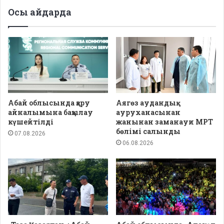
Осы айдарда
Абай облысында қару
Аягөз аудандық
айналымына бақылау
ауруханасынан
күшейтілді
жанынан заманауи МРТ
бөлімі салынды
07.08.2026
06.08.2026