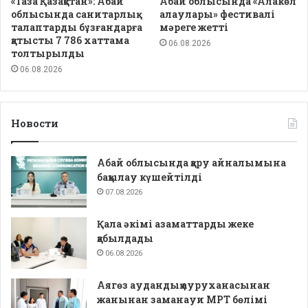
«Таза Қазақстан»: Абай
Абай облысында «Алакөл
облысында санитарлық
алаулары» фестивалі
талаптарды бұзғандарға
мәреге жетті
қатысты 7 786 хаттама
06.08.2026
толтырылды
06.08.2026
Новости
Абай облысында қару айналымына
бақылау күшейтілді
07.08.2026
Қала әкімі азаматтарды жеке
қабылдады
06.08.2026
Аягөз аудандық ауруханасынан
жанынан заманауи МРТ бөлімі