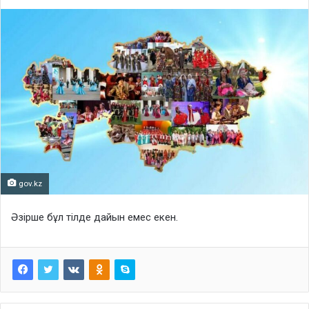
gov.kz
Әзірше бұл тілде дайын емес екен.