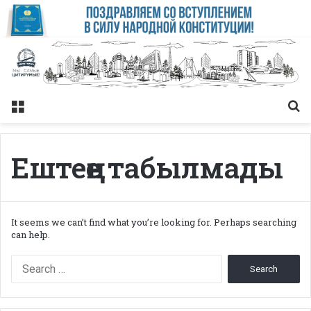
Меню
Із
Ештеңе табылмады
It seems we can’t find what you’re looking for. Perhaps searching
can help.
Search
for: