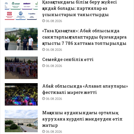
Қазақстандағы білім беру жүйесі
қандай болады: партиялар өз
ұсыныстарын таныстырды
06.08.2026
«Таза Қазақстан»: Абай облысында
санитарлық талаптарды бұзғандарға
қатысты 7 786 хаттама толтырылды
06.08.2026
Семейде сенбілік өтті
06.08.2026
Абай облысында «Алакөл алаулары»
фестивалі мәреге жетті
06.08.2026
Мақаншы ауданындағы орталық
аурухана күрделі жөндеуден өтіп
жатыр
06.08.2026