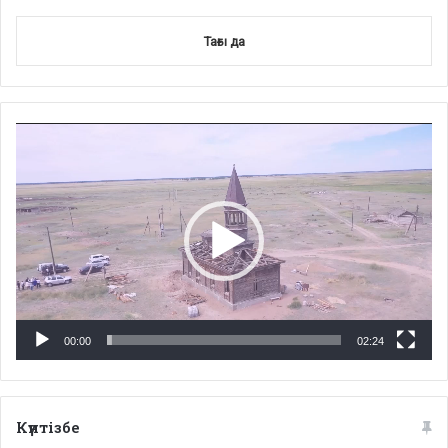
Тағы да
Video
Player
00:00
02:24
Күнтізбе