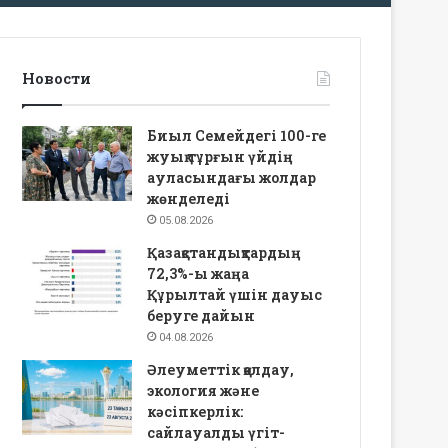
Новости
Биыл Семейдегі 100-ге
жуық тұрғын үйдің
ауласындағы жолдар
жөнделеді
05.08.2026
Қазақстандықтардың
72,3%-ы жаңа
Құрылтай үшін дауыс
беруге дайын
04.08.2026
Әлеуметтік қолдау,
экология және
кәсіпкерлік:
сайлауалды үгіт-