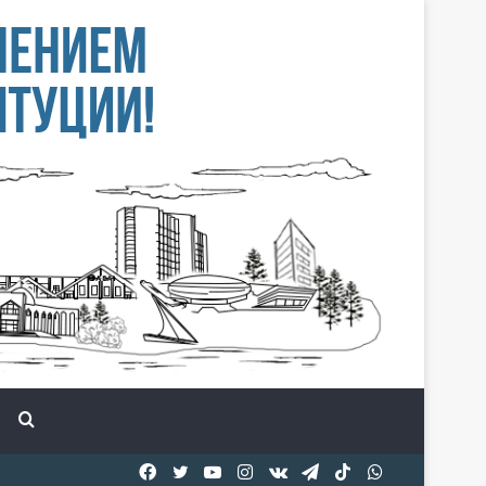
Іздеу
Facebook
Twitter
YouTube
Instagram
vk.com
Telegram
TikTok
WhatsApp