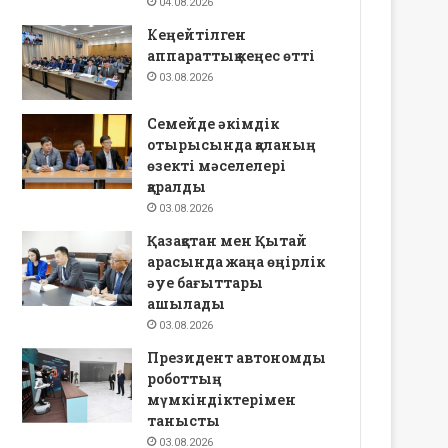
04.08.2026
Кеңейтілген
аппараттық кеңес өтті
03.08.2026
Семейде әкімдік
отырысында қаланың
өзекті мәселелері
қаралды
03.08.2026
Қазақстан мен Қытай
арасында жаңа өңірлік
әуе бағыттары
ашылады
03.08.2026
Президент автономды
роботтың
мүмкіндіктерімен
танысты
03.08.2026