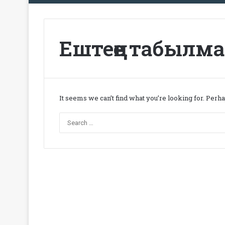
Ештеңе табылм
It seems we can’t find what you’re looking for. Perh