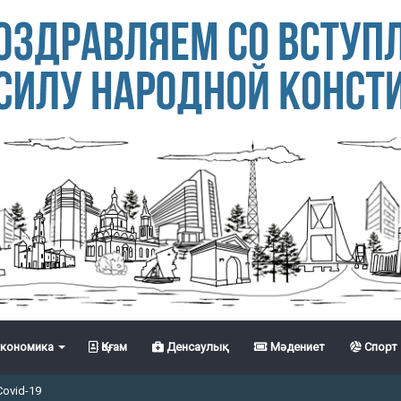
кономика
Қоғам
Денсаулық
Мәдениет
Спорт
Covid-19