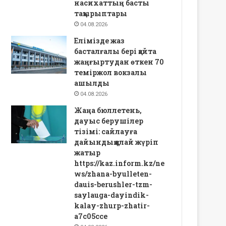
насихаттың басты
тақырыптары
04.08.2026
Елімізде жаз
басталғалы бері қайта
жаңғыртудан өткен 70
теміржол вокзалы
ашылды
04.08.2026
Жаңа бюллетень,
дауыс берушілер
тізімі: сайлауға
дайындық қалай жүріп
жатыр
https://kaz.inform.kz/ne
ws/zhana-byulleten-
dauis-berushler-tzm-
saylauga-dayindik-
kalay-zhurp-zhatir-
a7c05cce