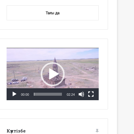
Тағы да
Video
Player
00:00
02:24
Күнтізбе