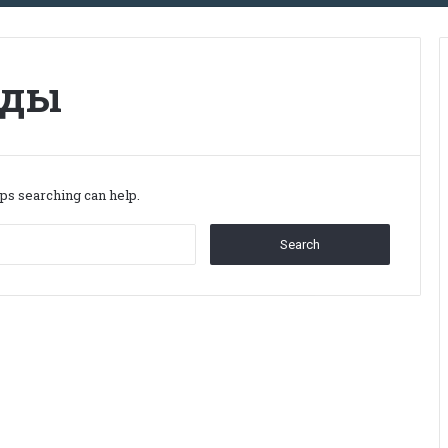
ады
aps searching can help.
Search
for: