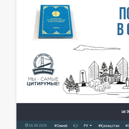
Э
06.08.2026
#Семей
ҚЗ
РУ
#Қазақстан
#