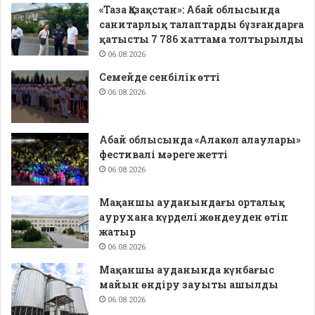
«Таза Қазақстан»: Абай облысында
санитарлық талаптарды бұзғандарға
қатысты 7 786 хаттама толтырылды
06.08.2026
Семейде сенбілік өтті
06.08.2026
Абай облысында «Алакөл алаулары»
фестивалі мәреге жетті
06.08.2026
Мақаншы ауданындағы орталық
аурухана күрделі жөндеуден өтіп
жатыр
06.08.2026
Мақаншы ауданында күнбағыс
майын өндіру зауыты ашылды
06.08.2026