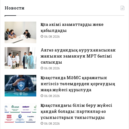
Новости
Қала әкімі азаматтарды жеке
қабылдады
06.08.2026
Аягөз аудандық ауруханасынан
жанынан заманауи МРТ бөлімі
салынды
06.08.2026
Қазақстанда МӘМС қаражатын
негізсіз төлемдерден қорғаудың
жаңа жүйесі құрылуда
06.08.2026
Қазақстандағы білім беру жүйесі
қандай болады: партиялар өз
ұсыныстарын таныстырды
06.08.2026