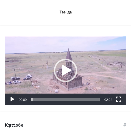
Тағы да
Video
Player
00:00
02:24
Күнтізбе