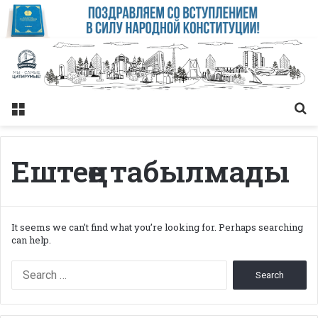
Меню
Із
Ештеңе табылмады
It seems we can’t find what you’re looking for. Perhaps searching
can help.
Search
for: