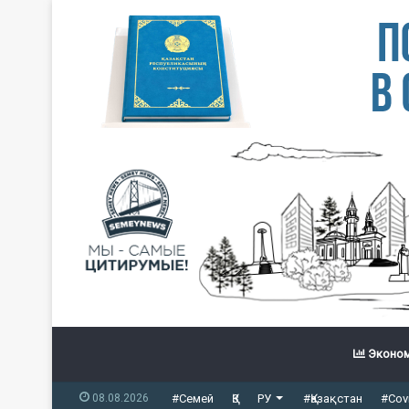
Эконом
08.08.2026
#Семей
ҚЗ
РУ
#Қазақстан
#Cov