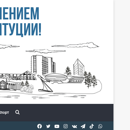
Іздеу
порт
Facebook
Twitter
YouTube
Instagram
vk.com
Telegram
TikTok
WhatsApp