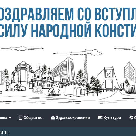
ика
Общество
Здравоохранение
Культура
С
id-19