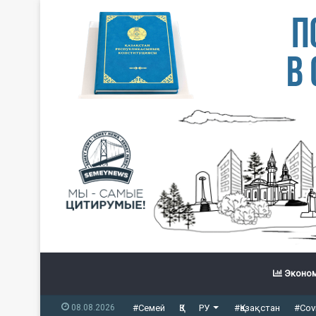
Эконом
08.08.2026
#Семей
ҚЗ
РУ
#Қазақстан
#Cov