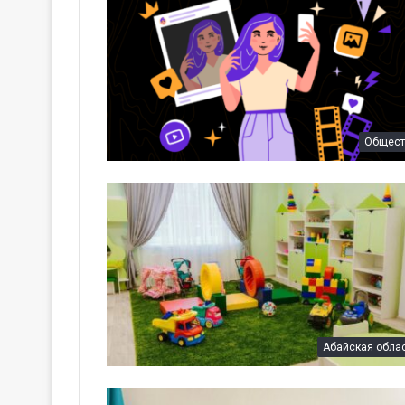
Общест
Абайская обла