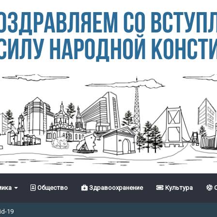
ика
Общество
Здравоохранение
Культура
С
id-19