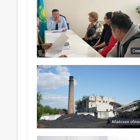
Сем
Абайская обла