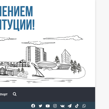
Іздеу
порт
Facebook
Twitter
YouTube
Instagram
vk.com
Telegram
TikTok
WhatsApp