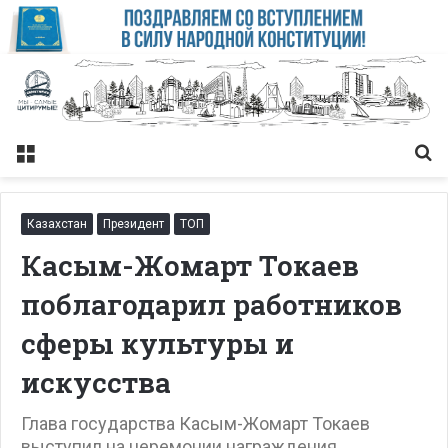
Меню
Із
Казахстан
Президент
ТОП
Касым-Жомарт Токаев
поблагодарил работников
сферы культуры и
искусства
Глава государства Касым-Жомарт Токаев
выступил на церемонии награждения