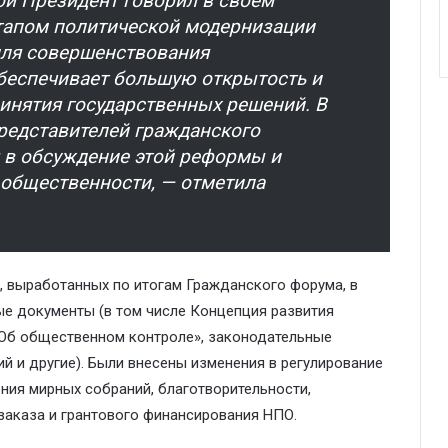
ой Президент говорил в своём
тапом политической модернизации
для совершенствования
обеспечивает большую открытость и
инятия государственных решений.
В
редставителей гражданского
 в обсуждение этой реформы и
 общественности, — отметила
, выработанных по итогам
Гражданского
форума
, в
ые документы
(в том числе
Концепция развития
«Об общественном контроле», законодательные
ий
и другие
)
.
Были
внесены изменения в регулирование
ния мирных собраний, благотворительности,
заказа и грантового финансирования НПО.