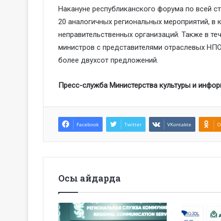
Накануне республиканского форума
по всей с
20
аналогичных
региональных
мероприятий
, в
неправительственных организаций. Также в те
министров с представителями отраслевых НПО
более
двухсот
предложений.
Пресс-служба Министерства культуры и инфо
Facebook
Twitter
VKontakte
O
Осы айдарда