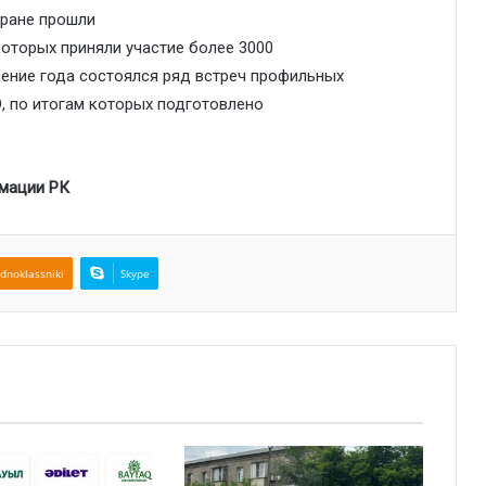
тране прошли
 которых приняли участие более 3000
чение года состоялся ряд встреч профильных
, по итогам которых подготовлено
рмации РК
dnoklassniki
Skype