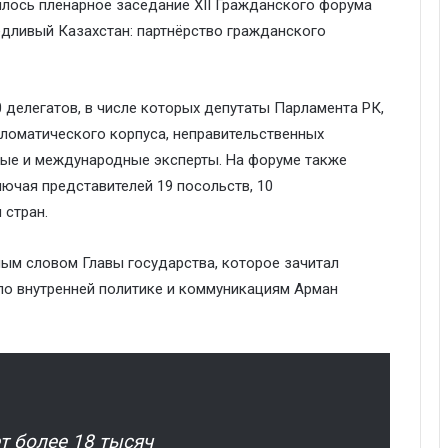
лось пленарное заседание XII Гражданского форума
дливый Казахстан: партнёрство гражданского
 делегатов, в числе которых
депутаты
Парламента РК
,
ломатического корпуса
, неправительственных
ные и международные эксперты.
На форуме также
лючая представителей 19 посольств, 10
 стран.
ым словом Главы государства, которое зачитал
по внутренней политике и коммуникациям Арман
т более 18 тысяч