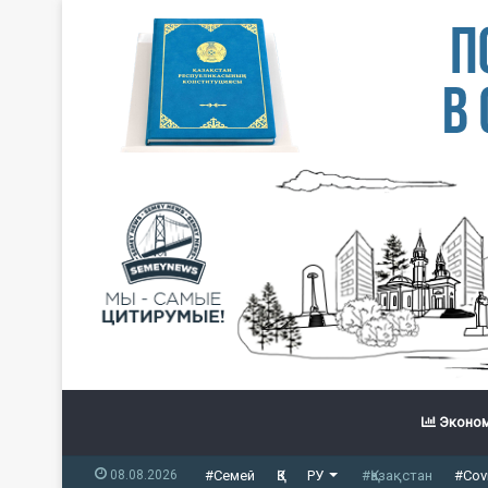
Эконом
08.08.2026
#Семей
ҚЗ
РУ
#Қазақстан
#Cov