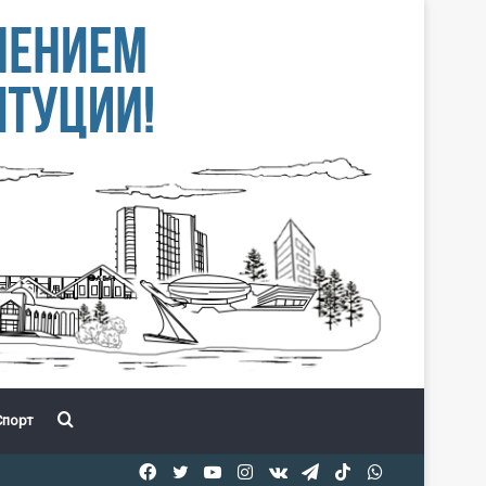
Іздеу
порт
Facebook
Twitter
YouTube
Instagram
vk.com
Telegram
TikTok
WhatsApp