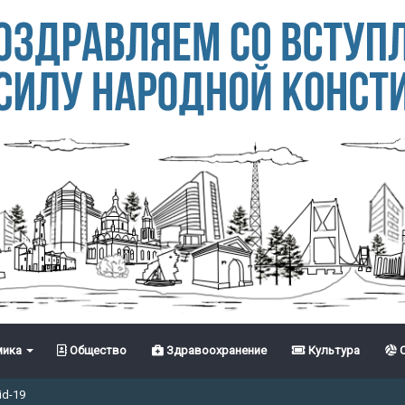
ика
Общество
Здравоохранение
Культура
С
id-19