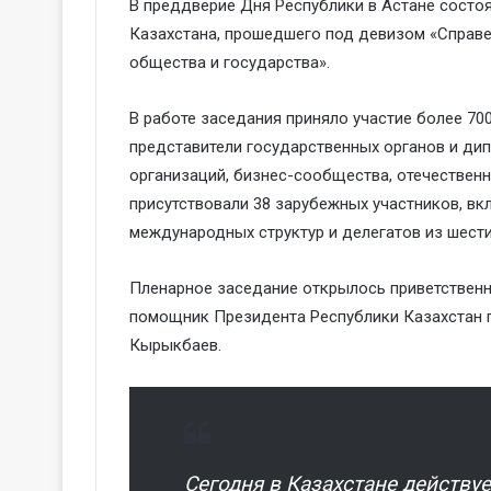
В преддверие Дня Республики
в Астане
состоя
Казахстана, прошедшего под девизом «Справе
общества и государства».
В
работе заседания
приняло
участие
более 700
представители государственных органов
и дип
организаций, бизнес-сообщества, отечествен
присутствовали
38 зарубежных участников, вк
международных структур и делегатов из шести
Пленарное заседание открылось приветственн
помощник Президента Республики Казахстан 
Кырыкбаев.
Сегодня в Казахстане действуе