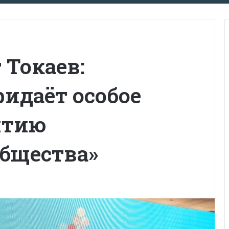
Токаев:
ридаёт особое
итию
общества»