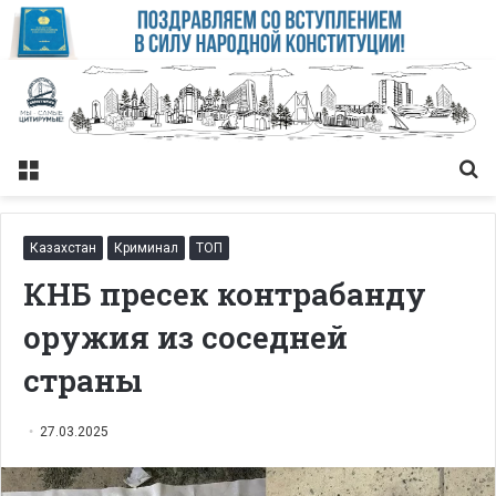
Меню
Із
Казахстан
Криминал
ТОП
КНБ пресек контрабанду
оружия из соседней
страны
27.03.2025