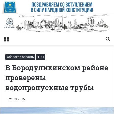
Меню
Із
Абайская область
ТОП
В Бородулихинском районе
проверены
водопропускные трубы
21.03.2025