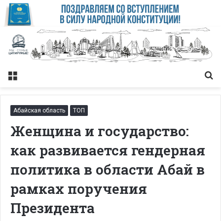
Меню
Із
Абайская область
ТОП
Женщина и государство:
как развивается гендерная
политика в области Абай в
рамках поручения
Президента