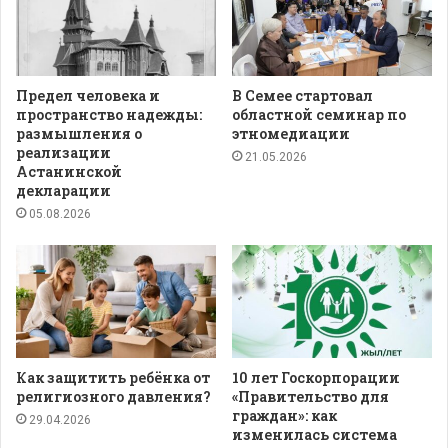
Предел человека и
В Семее стартовал
пространство надежды:
областной семинар по
размышления о
этномедиации
реализации
21.05.2026
Астанинской
декларации
05.08.2026
Как защитить ребёнка от
10 лет Госкорпорации
религиозного давления?
«Правительство для
граждан»: как
29.04.2026
изменилась система