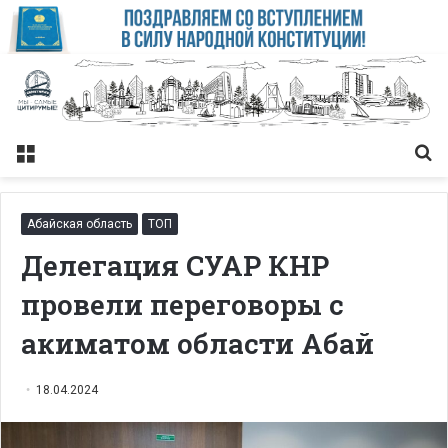
Меню
Із
Абайская область
ТОП
Делегация СУАР КНР
провели переговоры с
акиматом области Абай
18.04.2024