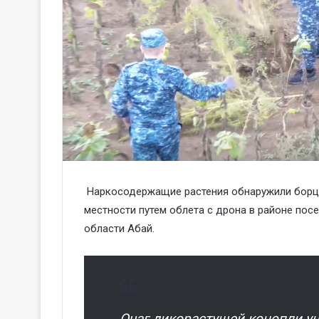
Наркосодержащие растения обнаружили борц
местности путем облета с дрона в районе посе
области Абай.
Очаг дикорастущей конопли ун