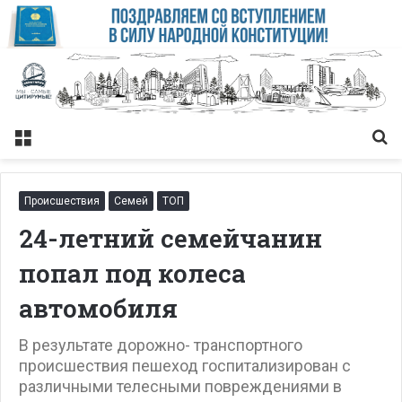
Меню
Із
Происшествия
Семей
ТОП
24-летний семейчанин
попал под колеса
автомобиля
В результате дорожно- транспортного
происшествия пешеход госпитализирован с
различными телесными повреждениями в