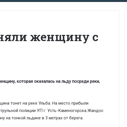
няли женщину с
нщину, которая оказалась на льду посреди реки,
щина тонет на реке Ульба. На место прибыли
атрульной полиции УП г. Усть-Каменогорска Жандос
у на тонкой льдине в 3 метрах от берега.