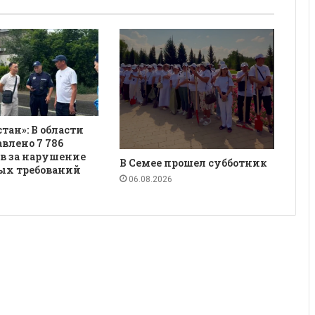
қстан»: В области
авлено 7 786
в за нарушение
В Семее прошел субботник
ых требований
06.08.2026