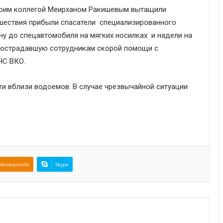
 своим коллегой Меирханом Ракишевым вытащили
сшествия прибыли спасатели специализированного
у до спецавтомобиля на мягких носилках и надели на
 пострадавшую сотрудникам скорой помощи с
ЧС ВКО.
 вблизи водоемов. В случае чрезвычайной ситуации
dnoklassniki
Skype