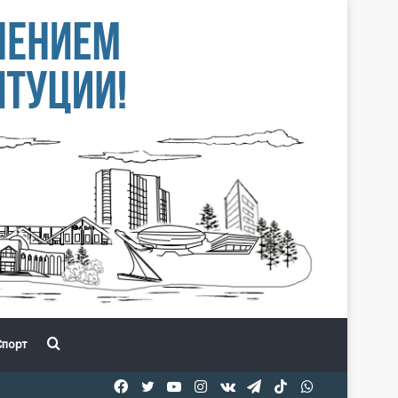
Іздеу
порт
Facebook
Twitter
YouTube
Instagram
vk.com
Telegram
TikTok
WhatsApp