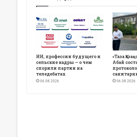
ИИ, профессии будущего и
«Таза Қаза
сельские кадры — о чем
Абай сост
спорили партии на
протоколо
теледебатах
санитарн
06.08.2026
06.08.2026