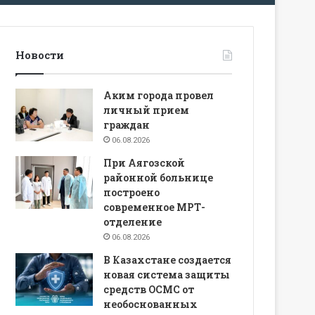
Новости
Аким города провел
личный прием
граждан
06.08.2026
При Аягозской
районной больнице
построено
современное МРТ-
отделение
06.08.2026
В Казахстане создается
новая система защиты
средств ОСМС от
необоснованных