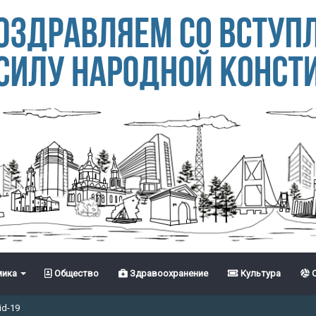
ика
Общество
Здравоохранение
Культура
С
id-19