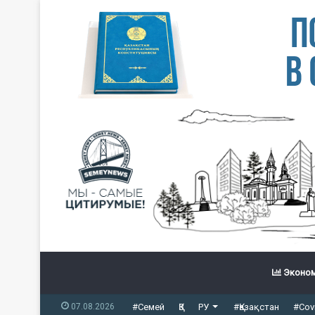
Эконом
07.08.2026
#Семей
ҚЗ
РУ
#Қазақстан
#Cov