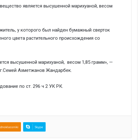
вещество является высушенной марихуаной, весом
житель, у которого был найден бумажный сверток
еного цвета растительного происхождения со
ется высушенной марихуаной, весом 1,85 грамм», —
 г.Семей Ахметжанов Жандарбек.
вание по ст. 296 ч 2 УК РК.
dnoklassniki
Skype