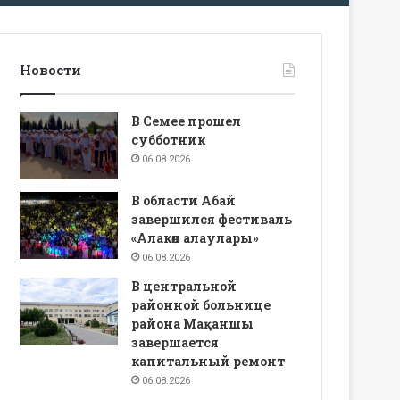
Новости
В Семее прошел
субботник
06.08.2026
В области Абай
завершился фестиваль
«Алакөл алаулары»
06.08.2026
В центральной
районной больнице
района Мақаншы
завершается
капитальный ремонт
06.08.2026