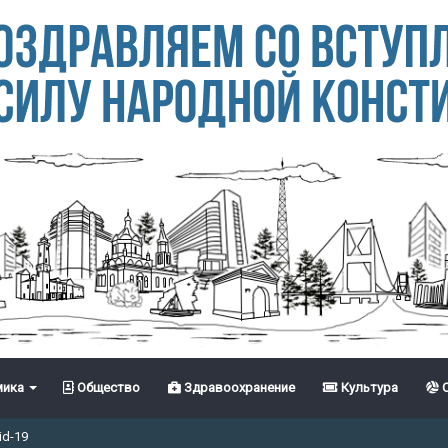
ика
Общество
Здравоохранение
Культура
С
id-19