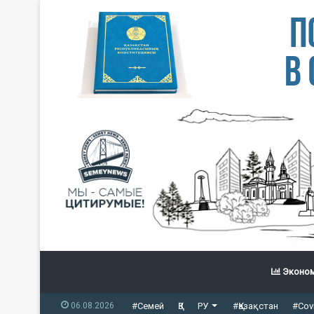
Эконом
06.08.2026
#Семей
ҚЗ
РУ
#Қазақстан
#Cov