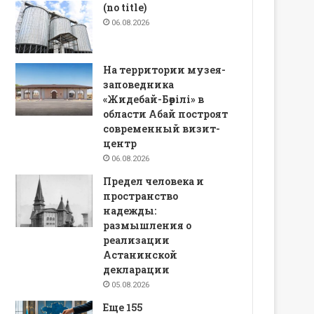
(no title)
06.08.2026
На территории музея-
заповедника
«Жидебай-Бөрілі» в
области Абай построят
современный визит-
центр
06.08.2026
Предел человека и
пространство
надежды:
размышления о
реализации
Астанинской
декларации
05.08.2026
Еще 155