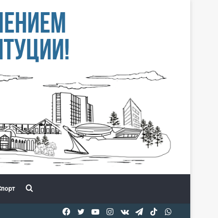
Іздеу
порт
Facebook
Twitter
YouTube
Instagram
vk.com
Telegram
TikTok
WhatsApp