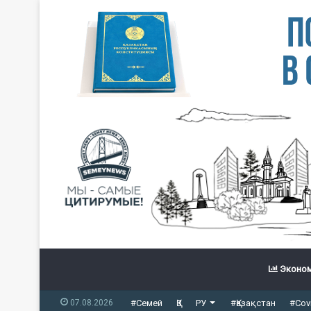
Эконом
07.08.2026
#Семей
ҚЗ
РУ
#Қазақстан
#Cov