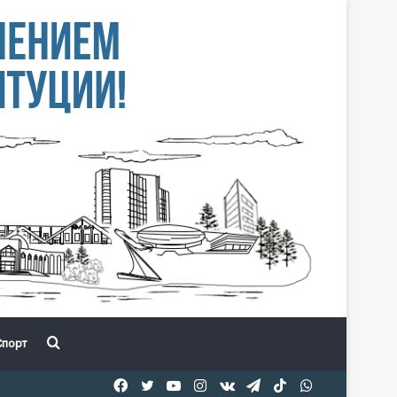
Іздеу
порт
Facebook
Twitter
YouTube
Instagram
vk.com
Telegram
TikTok
WhatsApp