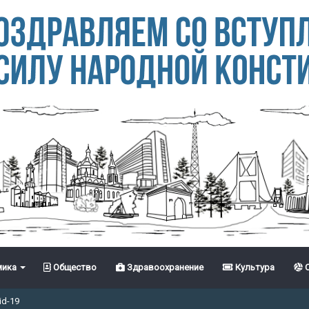
ика
Общество
Здравоохранение
Культура
С
id-19