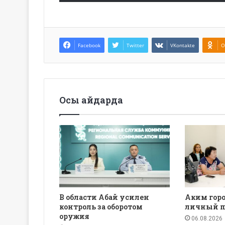
Facebook
Twitter
VKontakte
O
Осы айдарда
В области Абай усилен
Аким горо
контроль за оборотом
личный п
оружия
06.08.2026