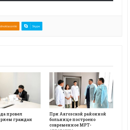
dnoklassniki
Skype
да провел
При Аягозской районной
рием граждан
больнице построено
современное МРТ-