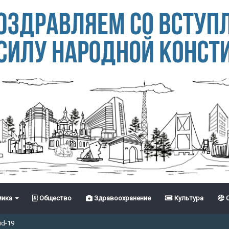
ика
Общество
Здравоохранение
Культура
С
id-19