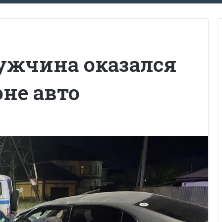
мужчина оказался
не авто