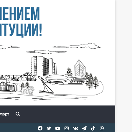
Іздеу
порт
Facebook
Twitter
YouTube
Instagram
vk.com
Telegram
TikTok
WhatsApp