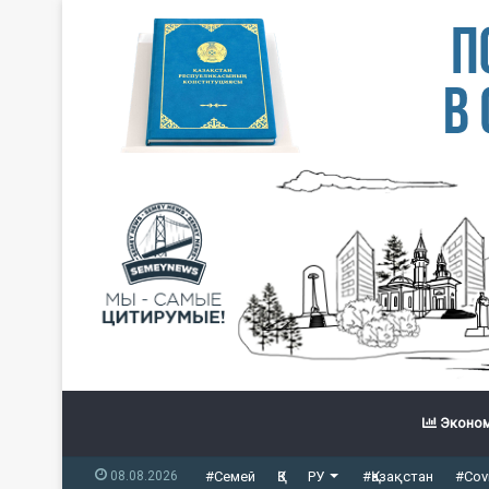
Эконом
08.08.2026
#Семей
ҚЗ
РУ
#Қазақстан
#Cov