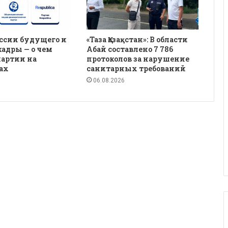
ссии будущего и
«Таза Қазақстан»: В области
кадры — о чем
Абай составлено 7 786
партии на
протоколов за нарушение
ах
санитарных требований
06.08.2026