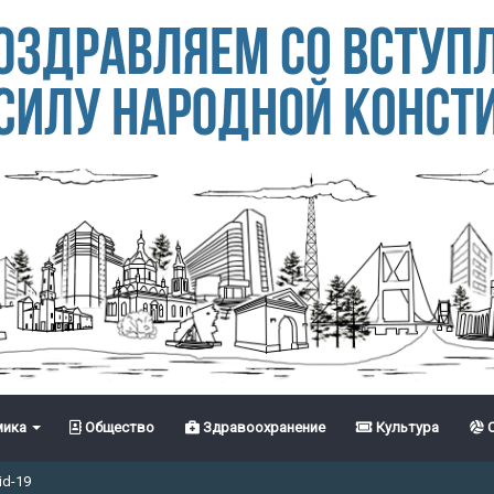
ика
Общество
Здравоохранение
Культура
С
id-19