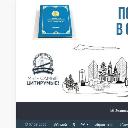
Эконом
07.08.2026
#Семей
ҚЗ
РУ
#Қазақстан
#Cov