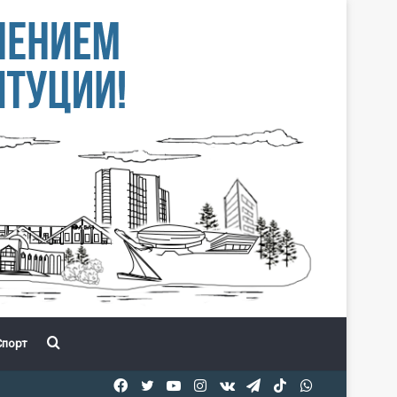
Іздеу
порт
Facebook
Twitter
YouTube
Instagram
vk.com
Telegram
TikTok
WhatsApp