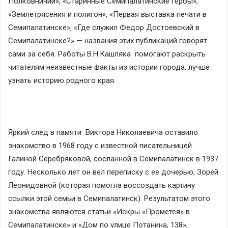
Полковничий», «Старинные Семипалатинские гербы»,
«Землетрясения и полигон», «Первая выставка печати в
Семипалатинске», «Где служил Федор Достоевский в
Семипалатинске?» — названия этих публикаций говорят
сами за себя. Работы В.Н.Кашляка помогают раскрыть
читателям неизвестные факты из истории города, лучше
узнать историю родного края.
Яркий след в памяти Виктора Николаевича оставило
знакомство в 1968 году с известной писательницей
Галиной Серебряковой, сосланной в Семипалатинск в 1937
году. Несколько лет он вел переписку с ее дочерью, Зорей
Леонидовной (которая помогла воссоздать картину
ссылки этой семьи в Семипалатинск). Результатом этого
знакомства являются статьи «Искры «Прометея» в
Семипалатинске» и «Дом по улице Потанина, 138»,