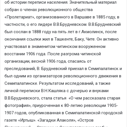
об истории переписи населения. Значительный материал
собран о членах революционного общества
«Пролетариат», организованного в Варшаве в 1885 году, в
частности, о его лидере В.В.Брудневском. В.В.Брудневский
был сослан в 1888 году на пять лет в г.Акмолинск, после
окончания ссылки жил в Ташкенте, Баку, Чите. Он активно
участвовал в знаменитом читинском вооруженном
восстании 1906 года. После разгрома читинской
организации, весной 1906 года, спасаясь от
преследований, В. Брудневский приехал в Семипалатинск и
был одним из организаторов революционного движения в
Семипалатинске. Результатом исследований, а также
личной переписки В.Н.Кашляка с дочерью и внуками
В.В.Брудневского, стала статья «О чем рассказала старая
фотография», приуроченная к 80-летию революции 1905-
1907 годов, опубликованная в Семипалатинской городской
газете «Иртыш». «Загадки Алаколя», «Остров