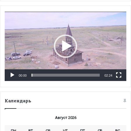
Видеоплеер
00:00
02:24
Календарь
Август 2026
ПН
ВТ
СР
ЧТ
ПТ
СБ
ВС