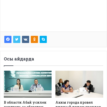
Осы айдарда
В области Абай усилен
Аким города провел
контроль за оборотом
личный прием граждан