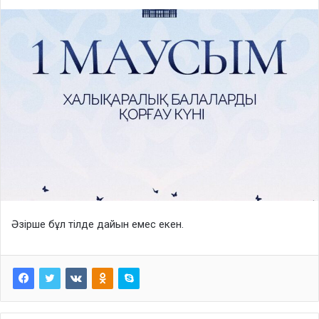
Әзірше бұл тілде дайын емес екен.