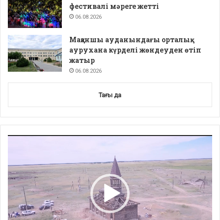
фестивалі мәреге жетті
06.08.2026
Мақаншы ауданындағы орталық
аурухана күрделі жөндеуден өтіп
жатыр
06.08.2026
Тағы да
Video
Player