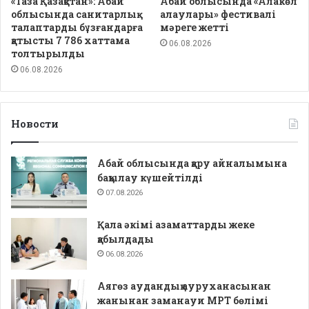
«Таза Қазақстан»: Абай
Абай облысында «Алакөл
облысында санитарлық
алаулары» фестивалі
талаптарды бұзғандарға
мәреге жетті
қатысты 7 786 хаттама
06.08.2026
толтырылды
06.08.2026
Новости
Абай облысында қару айналымына
бақылау күшейтілді
07.08.2026
Қала әкімі азаматтарды жеке
қабылдады
06.08.2026
Аягөз аудандық ауруханасынан
жанынан заманауи МРТ бөлімі