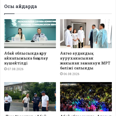
Осы айдарда
Абай облысында қару
Аягөз аудандық
айналымына бақылау
ауруханасынан
күшейтілді
жанынан заманауи МРТ
бөлімі салынды
07.08.2026
06.08.2026