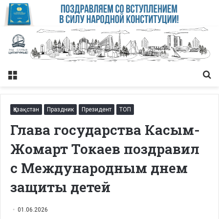
Меню
Із
Қазақстан
Праздник
Президент
ТОП
Глава государства Касым-
Жомарт Токаев поздравил
с Международным днем
защиты детей
01.06.2026