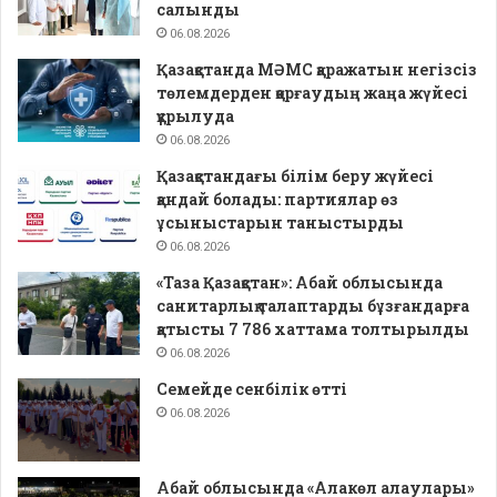
салынды
06.08.2026
Қазақстанда МӘМС қаражатын негізсіз
төлемдерден қорғаудың жаңа жүйесі
құрылуда
06.08.2026
Қазақстандағы білім беру жүйесі
қандай болады: партиялар өз
ұсыныстарын таныстырды
06.08.2026
«Таза Қазақстан»: Абай облысында
санитарлық талаптарды бұзғандарға
қатысты 7 786 хаттама толтырылды
06.08.2026
Семейде сенбілік өтті
06.08.2026
Абай облысында «Алакөл алаулары»