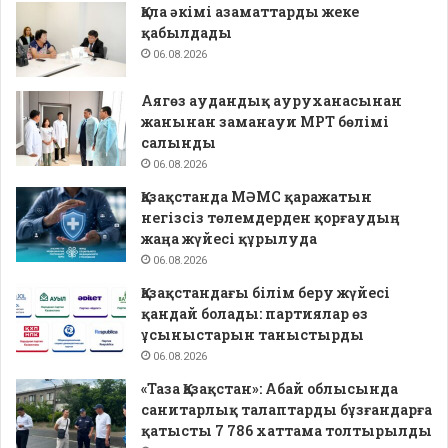
Қала әкімі азаматтарды жеке
қабылдады
06.08.2026
Аягөз аудандық ауруханасынан
жанынан заманауи МРТ бөлімі
салынды
06.08.2026
Қазақстанда МӘМС қаражатын
негізсіз төлемдерден қорғаудың
жаңа жүйесі құрылуда
06.08.2026
Қазақстандағы білім беру жүйесі
қандай болады: партиялар өз
ұсыныстарын таныстырды
06.08.2026
«Таза Қазақстан»: Абай облысында
санитарлық талаптарды бұзғандарға
қатысты 7 786 хаттама толтырылды