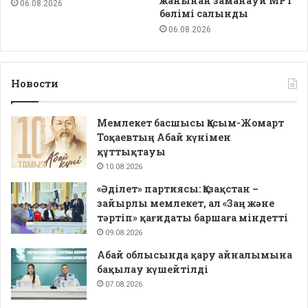
жанынан заманауи МРТ
06.08.2026
бөлімі салынды
06.08.2026
Новости
Мемлекет басшысы Қасым-Жомарт
Тоқаевтың Абай күнімен
құттықтауы
10.08.2026
«Әділет» партиясы: Қазақстан –
зайырлы мемлекет, ал «Заң және
тәртіп» қағидаты баршаға міндетті
09.08.2026
Абай облысында қару айналымына
бақылау күшейтілді
07.08.2026