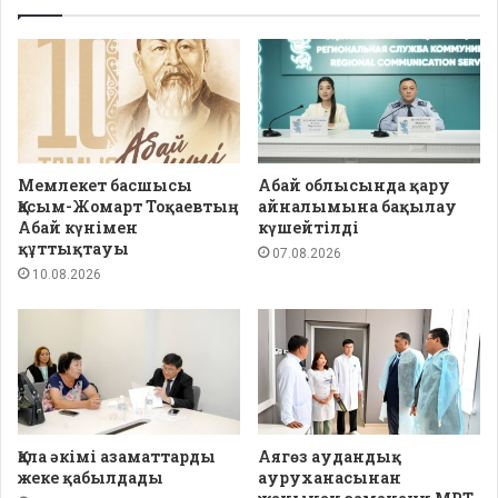
Мемлекет басшысы
Абай облысында қару
Қасым-Жомарт Тоқаевтың
айналымына бақылау
Абай күнімен
күшейтілді
құттықтауы
07.08.2026
10.08.2026
Қала әкімі азаматтарды
Аягөз аудандық
жеке қабылдады
ауруханасынан