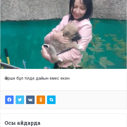
Әзірше бұл тілде дайын емес екен.
Осы айдарда