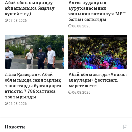
Абай облысында қару
Аягөз аудандық
айналымына бақылау
ауруханасынан
күшейтілді
жанынан заманауи МРТ
бөлімі салынды
07.08.2026
06.08.2026
«Таза Қазақстан»: Абай
Абай облысында «Алакөл
облысында санитарлық
алаулары» фестивалі
талаптарды бұзғандарға
мәреге жетті
қатысты 7 786 хаттама
06.08.2026
толтырылды
06.08.2026
Новости