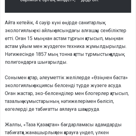
Айта кетейік, 4 сәуір күні өңірде санитарлық-
экологиялық екі айлық аясындағы алғашқы сенбіліктер
өтті. Оған 15 мыңнан астам тұрғын қатысып, мыңнан
астам ұйым мен жүздеген техника жұмылдырылды.
Нәтижесінде 1857 мың тонна қатты тұрмыстық қалдық
полигондарға шығарылды.
Сонымен қатар, әлеуметтік желілерде «Өзіңнен баста»
экологиялық акциясы белсенді түрде жүзеге асуда.
Оған жастар, эко-белсенділер мен блогерлер қатысып,
тазалық жұмыстарының нәтижелерімен бөлісіп,
өзгелерді де табиғатты аялауға шақыруда.
Жалпы, «Таза Қазақстан» бағдарламасы адамдарды
табиғатқа жанашырлықпен қарауға үндеп, үлкен