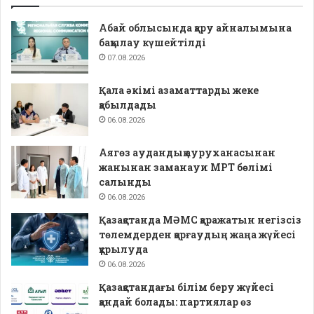
Абай облысында қару айналымына
бақылау күшейтілді
07.08.2026
Қала әкімі азаматтарды жеке
қабылдады
06.08.2026
Аягөз аудандық ауруханасынан
жанынан заманауи МРТ бөлімі
салынды
06.08.2026
Қазақстанда МӘМС қаражатын негізсіз
төлемдерден қорғаудың жаңа жүйесі
құрылуда
06.08.2026
Қазақстандағы білім беру жүйесі
қандай болады: партиялар өз