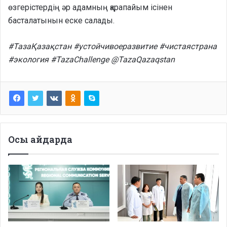
өзгерістердің әр адамның қарапайым ісінен
басталатынын еске салады.
#ТазаҚазақстан #устойчивоеразвитие #чистаястрана
#экология #TazaChallenge @TazaQazaqstan
Осы айдарда