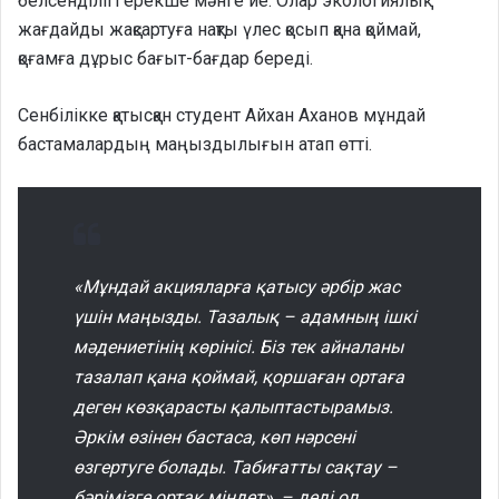
белсенділігі ерекше мәнге ие. Олар экологиялық
жағдайды жақсартуға нақты үлес қосып қана қоймай,
қоғамға дұрыс бағыт-бағдар береді.
Сенбілікке қатысқан студент Айхан Аханов мұндай
бастамалардың маңыздылығын атап өтті.
«Мұндай акцияларға қатысу әрбір жас
үшін маңызды. Тазалық – адамның ішкі
мәдениетінің көрінісі. Біз тек айналаны
тазалап қана қоймай, қоршаған ортаға
деген көзқарасты қалыптастырамыз.
Әркім өзінен бастаса, көп нәрсені
өзгертуге болады. Табиғатты сақтау –
бәрімізге ортақ міндет», – деді ол.