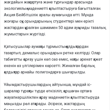
жағдайын жақсартуға және тұрғындар арасында
экологиялық мәдениетті қалыптастыруға бағытталған.
Акция Бейбітшілік аралы аумағында өтті. Мұнда
жоғары оқу орындарының студенттері мен ерікті
жастардан құралған шамамен 50 адам ауқымды тазалық
жұмыстарын жүргізді.
Қатысушылар аумақты тұрмыстық қалдықтардан
тазартып, демалыс орындарын ретке келтірді. Олар
табиғатты қорғау үшін көп сөз емес, нақты әрекет қажет
екенін өз үлгілерімен көрсетті. Жиналған барлық
қалдықтар арнайы полигондарға шығарылды.
Ұйымдастырушылардың айтуынша, мұндай іс-
шаралар тұрақты түрде өткізіліп, қоршаған ортаға
жауапкершілікпен қарау мәдениетін қалыптастыруда
маңызды рөл атқарады. Әсіресе, жастардың