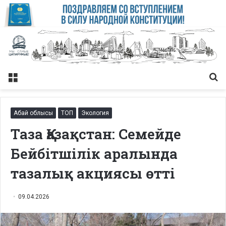
Меню
Із
Абай облысы
ТОП
Экология
Таза Қазақстан: Семейде
Бейбітшілік аралында
тазалық акциясы өтті
09.04.2026