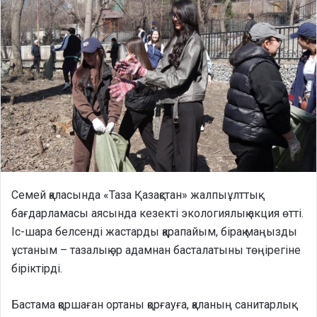
Семей қаласында «Таза Қазақстан» жалпыұлттық
бағдарламасы аясында кезекті экологиялық акция өтті.
Іс-шара белсенді жастарды қарапайым, бірақ маңызды
ұстаным – тазалық әр адамнан басталатыны төңірегіне
біріктірді.
Бастама қоршаған ортаны қорғауға, қаланың санитарлық