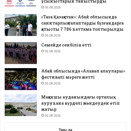
ұсыныстарын таныстырды
06.08.2026
«Таза Қазақстан»: Абай облысында
санитарлық талаптарды бұзғандарға
қатысты 7 786 хаттама толтырылды
06.08.2026
Семейде сенбілік өтті
06.08.2026
Абай облысында «Алакөл алаулары»
фестивалі мәреге жетті
06.08.2026
Мақаншы ауданындағы орталық
аурухана күрделі жөндеуден өтіп
жатыр
06.08.2026
Тағы да