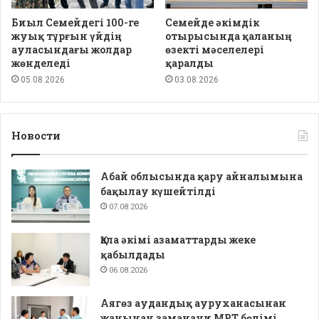
Биыл Семейдегі 100-ге
Семейде әкімдік
жуық тұрғын үйдің
отырысында қаланың
ауласындағы жолдар
өзекті мәселелері
жөнделеді
қаралды
05.08.2026
03.08.2026
Новости
Абай облысында қару айналымына
бақылау күшейтілді
07.08.2026
Қала әкімі азаматтарды жеке
қабылдады
06.08.2026
Аягөз аудандық ауруханасынан
жанынан заманауи МРТ бөлімі