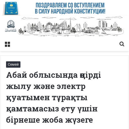
Меню
Із
Семей
Абай облысында өңірді
жылу және электр
қуатымен тұрақты
қамтамасыз ету үшін
бірнеше жоба жүзеге