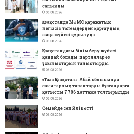
салынды
06.08.2026
Қазақстанда МӘМС қаражатын
негізсіз төлемдерден қорғаудың
жаңа жүйесі құрылуда
06.08.2026
Қазақстандағы білім беру жүйесі
қандай болады: партиялар өз
ұсыныстарын таныстырды
06.08.2026
«Таза Қазақстан»: Абай облысында
санитарлық талаптарды бұзғандарға
қатысты 7 786 хаттама толтырылды
06.08.2026
Семейде сенбілік өтті
06.08.2026