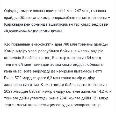
Өңірдің көмірге жалпы қажеттілігі 1 млн 247 мың тоннаны
құрайды. Облыстағы көмір өнеркәсібінің негізгі кәсіпорны –
Қаражыра кен орнында ашық тәсілмен тас көмір өндіретін
«Қаражыра» акционерлік қоғамы.
Кәсіпорынның өнеркәсіптік қоры 780 млн тоннаны құрайды.
Көмір өндіру үлесі республика бойынша жалпы өндіріс
көлемінің 8 пайызына тең. Былтыр кәсіпорын 34 млрд
теңгеге 6,9 млн тоннадан астам көмір өндіріп, облысты
ғана емес, өзге өңірлерді де көмірмен қамтамасыз етті.
Биыл 57,9 млрд теңгеге 8,2 млн тонна көмір өндіру
жоспарланып отыр. Қажеттілікке байланысты кәсіпорын
2029 жылдан бастап көмір өндіру көлемін жылына 14,2 млн
тоннаға дейін ұлғайтуды және 2041 жылға дейін 121 млрд
теңге көлемінде инвестиция салуды жоспарлап отыр.