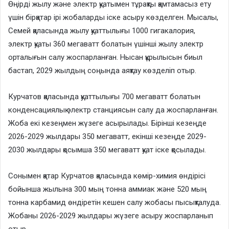
Өңірді жылу және электр қуатымен тұрақты қамтамасыз ету
үшін бірқатар ірі жобаларды іске асыру көзделген. Мысалы,
Семей қаласында жылу қуаттылығы 1000 гигакалория,
электр қуаты 360 мегаватт болатын үшінші жылу электр
орталығын салу жоспарланған. Нысан құрылысын биыл
бастап, 2029 жылдың соңында аяқтау көзделіп отыр.
Курчатов қаласында қуаттылығы 700 мегаватт болатын
конденсациялық электр станциясын салу да жоспарланған.
Жоба екі кезеңмен жүзеге асырылады. Бірінші кезеңде
2026-2029 жылдары 350 мегаватт, екінші кезеңде 2029-
2030 жылдары қосымша 350 мегаватт қуат іске қосылады.
Сонымен қатар Курчатов қаласында көмір-химия өндірісі
бойынша жылына 300 мың тонна аммиак және 520 мың
тонна карбамид өндіретін кешен салу жобасы пысықталуда.
Жобаны 2026-2029 жылдары жүзеге асыру жоспарланып
отыр.