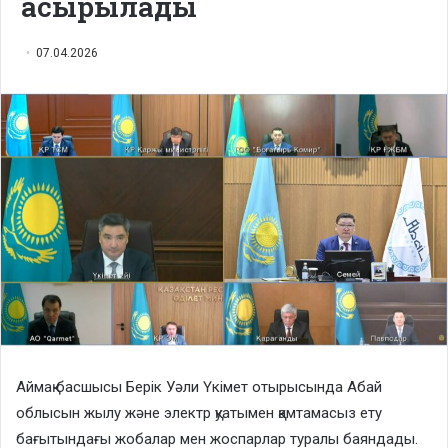
асырылады
07.04.2026
Аймақ басшысы Берік Уәли Үкімет отырысында Абай
облысын жылу және электр қуатымен қамтамасыз ету
бағытындағы жобалар мен жоспарлар туралы баяндады.