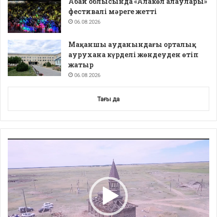
Абай облысында «Алакөл алаулары»
фестивалі мәреге жетті
06.08.2026
Мақаншы ауданындағы орталық
аурухана күрделі жөндеуден өтіп
жатыр
06.08.2026
Тағы да
Video
Player