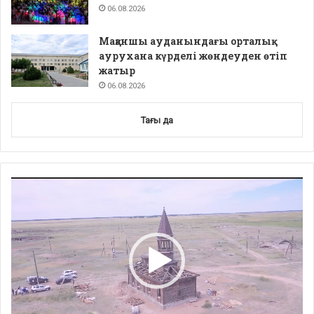
06.08.2026
Мақаншы ауданындағы орталық
аурухана күрделі жөндеуден өтіп
жатыр
06.08.2026
Тағы да
Video
Player