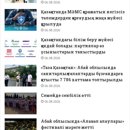
06.08.2026
Қазақстанда МӘМС қаражатын негізсіз
төлемдерден қорғаудың жаңа жүйесі
құрылуда
06.08.2026
Қазақстандағы білім беру жүйесі
қандай болады: партиялар өз
ұсыныстарын таныстырды
06.08.2026
«Таза Қазақстан»: Абай облысында
санитарлық талаптарды бұзғандарға
қатысты 7 786 хаттама толтырылды
06.08.2026
Семейде сенбілік өтті
06.08.2026
Абай облысында «Алакөл алаулары»
фестивалі мәреге жетті