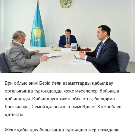
Бүгін облыс әкімі Берік Уәли азаматтарды қабылдау
орталығында тұрғындарды жеке мәселелері бойынша
қабылдады. Қабылдауға тиісті облыстық басқарма
басшылары, Семей қаласының әкімі Әділет Қожанбаев
қатысты.
Жеке қабылдау барысында тұрғындар жер телімдерін