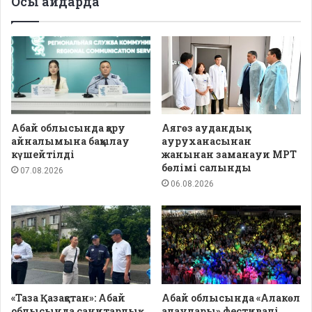
Осы айдарда
Абай облысында қару
Аягөз аудандық
айналымына бақылау
ауруханасынан
күшейтілді
жанынан заманауи МРТ
бөлімі салынды
07.08.2026
06.08.2026
«Таза Қазақстан»: Абай
Абай облысында «Алакөл
облысында санитарлық
алаулары» фестивалі