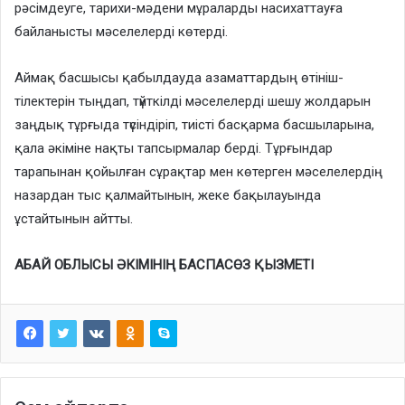
рәсімдеуге, тарихи-мәдени мұраларды насихаттауға
байланысты мәселелерді көтерді.
Аймақ басшысы қабылдауда азаматтардың өтініш-
тілектерін тыңдап, түйткілді мәселелерді шешу жолдарын
заңдық тұрғыда түсіндіріп, тиісті басқарма басшыларына,
қала әкіміне нақты тапсырмалар берді. Тұрғындар
тарапынан қойылған сұрақтар мен көтерген мәселелердің
назардан тыс қалмайтынын, жеке бақылауында
ұстайтынын айтты.
АБАЙ ОБЛЫСЫ ӘКІМІНІҢ БАСПАСӨЗ ҚЫЗМЕТІ