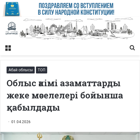
Меню
Із
Абай облысы
ТОП
Облыс әкімі азаматтарды
жеке мәселелері бойынша
қабылдады
01.04.2026