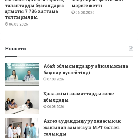
талаптарды бұзғандарға
мәреге жетті
қатысты 7 786 хаттама
06.08.2026
толтырылды
06.08.2026
Новости
Абай облысында қару айналымына
бақылау күшейтілді
07.08.2026
Қала әкімі азаматтарды жеке
қабылдады
06.08.2026
Аягөз аудандық ауруханасынан
жанынан заманауи МРТ бөлімі
салынды