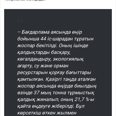
– Бағдарлама аясында өңір
бойынша 44 іс-шарадан тұратын
жоспар бекітілді. Оның ішінде
қалдықтарды басқару,
көгалдандыру, экологиялық
ағарту, су және орман
ресурстарын қорғау бағыттары
қамтылған. Қазіргі таңда аталған
жоспар аясында өңірде биылдың
өзінде 37 мың тонна тұрмыстық
қалдық жиналып, оның 21,7 %-ы
қайта өңдеуге жіберілді. Бұл
көрсеткіш өткен жылмен