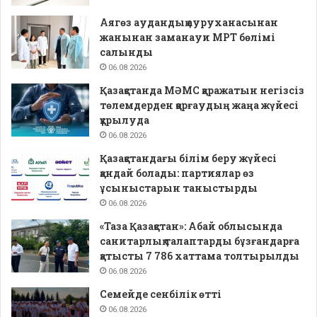
Аягөз аудандық ауруханасынан
жанынан заманауи МРТ бөлімі
салынды
06.08.2026
Қазақстанда МӘМС қаражатын негізсіз
төлемдерден қорғаудың жаңа жүйесі
құрылуда
06.08.2026
Қазақстандағы білім беру жүйесі
қандай болады: партиялар өз
ұсыныстарын таныстырды
06.08.2026
«Таза Қазақстан»: Абай облысында
санитарлық талаптарды бұзғандарға
қатысты 7 786 хаттама толтырылды
06.08.2026
Семейде сенбілік өтті
06.08.2026