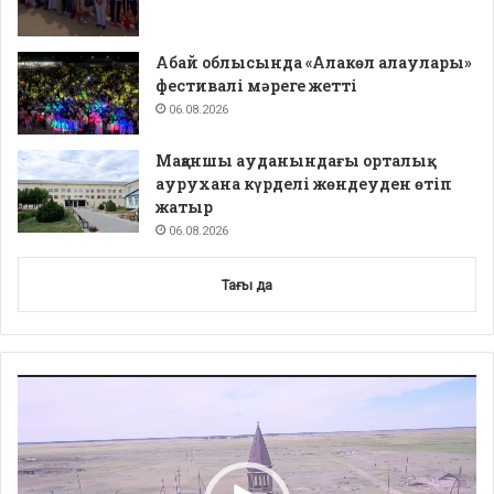
Абай облысында «Алакөл алаулары»
фестивалі мәреге жетті
06.08.2026
Мақаншы ауданындағы орталық
аурухана күрделі жөндеуден өтіп
жатыр
06.08.2026
Тағы да
Video
Player