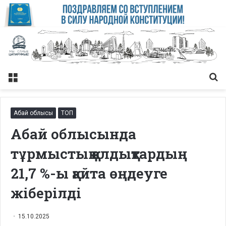
Меню
Із
Абай облысы
ТОП
Абай облысында
тұрмыстық қалдықтардың
21,7 %-ы қайта өңдеуге
жіберілді
15.10.2025