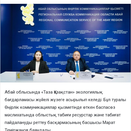
Абай облысында «Таза Қазақстан» экологиялық
бағдарламасы жүйелі жүзеге асырылып келеді. Бұл туралы
Өңірлік коммуникациялар қызметінде өткен баспасөз
мәслихатында облыстық табиғи ресурстар және табиғат
пайдалануды реттеу басқармасының басшысы Марат
Теміржанов баяндады.