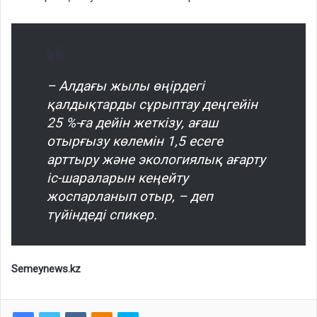
– Алдағы жылы өңірдегі
қалдықтарды сұрыптау деңгейін
25 %-ға дейін жеткізу, ағаш
отырғызу көлемін 1,5 есеге
арттыру және экологиялық ағарту
іс-шараларын кеңейту
жоспарланып отыр, – деп
түйіндеді спикер.
Semeynews.kz