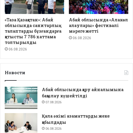
«Таза Қазақстан»: Абай
Абай облысында «Алакөл
облысында санитарлық
алаулары» фестивалі
талаптарды бұзғандарға
мәреге жетті
қатысты 7 786 хаттама
06.08.2026
толтырылды
06.08.2026
Новости
Абай облысында қару айналымына
бақылау күшейтілді
07.08.2026
Қала әкімі азаматтарды жеке
қабылдады
06.08.2026