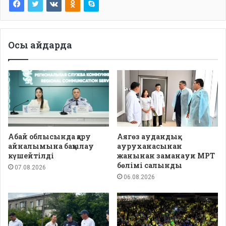
Осы айдарда
Абай облысында қару
Аягөз аудандық
айналымына бақылау
ауруханасынан
күшейтілді
жанынан заманауи МРТ
бөлімі салынды
07.08.2026
06.08.2026