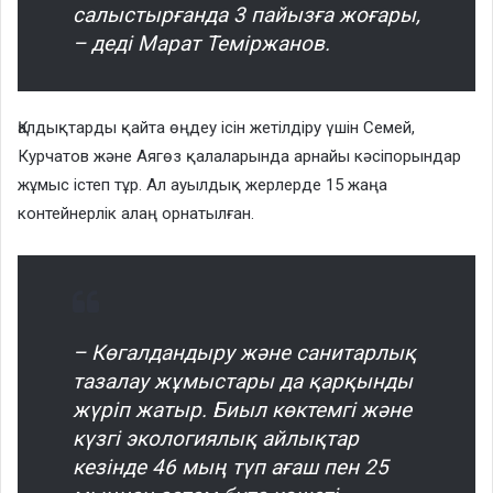
салыстырғанда 3 пайызға жоғары,
– деді Марат Теміржанов.
Қалдықтарды қайта өңдеу ісін жетілдіру үшін Семей,
Курчатов және Аягөз қалаларында арнайы кәсіпорындар
жұмыс істеп тұр. Ал ауылдық жерлерде 15 жаңа
контейнерлік алаң орнатылған.
– Көгалдандыру және санитарлық
тазалау жұмыстары да қарқынды
жүріп жатыр. Биыл көктемгі және
күзгі экологиялық айлықтар
кезінде 46 мың түп ағаш пен 25