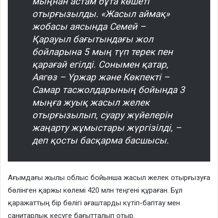
мыңнан астам бұта көшеті
отырғызылды. «Жасыл аймақ»
жобасы аясында Семей –
Қарауыл бағытындағы жол
бойларына 5 мың түп терек пен
қарағай егілді. Сонымен қатар,
Аягөз – Үржар және Көкпекті –
Самар тасжолдарының бойында 3
мыңға жуық жасыл желек
отырғызылып, суару жүйелерін
жаңарту жұмыстары жүргізілді, –
деп қосты басқарма басшысы.
Ағымдағы жылы облыс бойынша жасыл желек отырғызуға
бөлінген қаржы көлемі 420 млн теңгені құраған. Бұл
қаражаттың бір бөлігі ағаштарды күтіп-баптау мен
санитарлық кесуге бағытталып отыр.