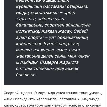
көмектесеміз деді. Биыл
құрылысын бастағалы отырмыз.
Біздің мақсатымыз – әрбір
тұрғынға, әсіресе ауыл
балаларына, спортпен айналысуға
қолжетімді жағдай жасау. Себебі
ауыл спорты – ұлт болашағының
қайнар көзі. Бүгінгі спорттық
мереке тек жарыс емес, ауыл
жастарына деген сенім мен үлкен
мүмкіндік. Сіздерге жарыста
сәттілік тілеймін» деді аймақ
басшысы.
Спорт ойындары 19 маусымда үстел теннисі, тоғызқұмалақ
және Президенттік көпсайыспен басталды. 20 маусымда
қазақ күресі, волейбол, шағын футбол, асық ату, гір көтеру,