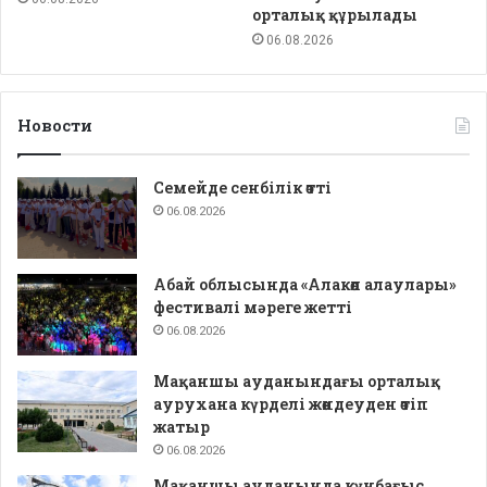
орталық құрылады
06.08.2026
Новости
Семейде сенбілік өтті
06.08.2026
Абай облысында «Алакөл алаулары»
фестивалі мәреге жетті
06.08.2026
Мақаншы ауданындағы орталық
аурухана күрделі жөндеуден өтіп
жатыр
06.08.2026
Мақаншы ауданында күнбағыс