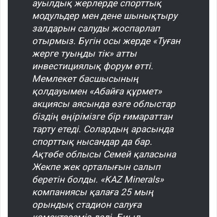
ауылдық жерлерде спорттық
модульдер мен дене шынықтыру
залдарын салуды жоспарлап
отырмыз. Бүгін осы жерде «Туған
жерге туыңды тік» атты
инвестициялық форум өтті.
Мемлекет басшысының
қолдауымен «Абайға құрмет»
акциясы аясында өзге облыстар
біздің өңірімізге бір ғимараттан
тарту етеді. Солардың арасында
спорттық нысандар да бар.
Ақтөбе облысы Семей қаласына
Жекпе жек орталығын салып
беретін болды. «KAZ Minerals»
компаниясы қалаға 25 мың
орындық стадион салуға