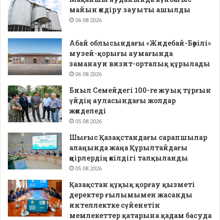
майын өндіру зауыты ашылды
06.08.2026
Абай облысындағы «Жидебай-Бөрілі»
музей-қорығы аумағында
заманауи визит-орталық құрылады
06.08.2026
Биыл Семейдегі 100-ге жуық тұрғын
үйдің ауласындағы жолдар
жөнделеді
05.08.2026
Шығыс Қазақстандағы сарапшылар
алаңында жаңа Құрылтайдағы
өңірлердің өкілдігі талқыланды
05.08.2026
Қазақстан құқық қорғау қызметі
деректер ғылымымен жасанды
интеллектке сүйенетін
мемлекеттер қатарына қадам басуда