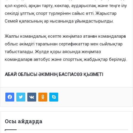
қол күресі, арқан тарту, көкпар, аударыспақ және теңге ілу
секілді ұлттық спорт түрлерінен сайыс өтті. Жарыстар
Семей қаласының әр нысанында ұйымдастырылды.
Жалпы командалық есепте жеңімпаз атанған командаларға
облыс әкімдігі тарапынан сертификаттар мен сыйлықтар
табысталады. Жүлде қоры аясында жеңімпаз
командаларға автобус және спорттық жабдықтар беріледі.
АБАЙ ОБЛЫСЫ ӘКІМІНІҢ БАСПАСӨЗ ҚЫЗМЕТІ
Осы айдарда