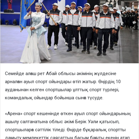
Семейде алғаш рет Абай облысы әкімінің жүлдесіне
арналған ауыл спорт ойындары өтіп жатыр. Өңірдің 10
ауданынан келген спортшылар ұлттық спорт түрлері,
командалық ойындар бойынша сынға түсуде.
«Арена» спорт кешенінде өткен ауыл спорт ойындарының
ашылу салтанатына облыс әкімі Берік Уәли қатысып,
спортшыларға сәттілік тіледі. Өңірде бұқаралық спортты
дамыту мемлекеттік саясаттың басым бағыты екенін атап