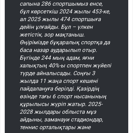
сапына 286 спортшымыз енсе,
бұл көрсеткіш 2024 жылы 453-ке,
ал 2025 жылы 474 спортшыға
дейін ұлғайды. Бұл – үлкен
жетістік, зор мақтаныш.
Өңірімізде бұқаралық спортқа да
баса назар аударылып отыр.
Бүгінде 244 мың адам, яғни
халықтың 40%-ы спортпен жүйелі
түрде айналысады. Соңғы 3
жылда 11 жаңа спорт кешені
пайдалануға берілді. Қазірдің
өзінде тағы 6 спорт нысанының
құрылысы жүріп жатыр. 2025-
2028 жылдары облыста мұз
айдыны, заманауи стадиондар,
теннис орталықтары және