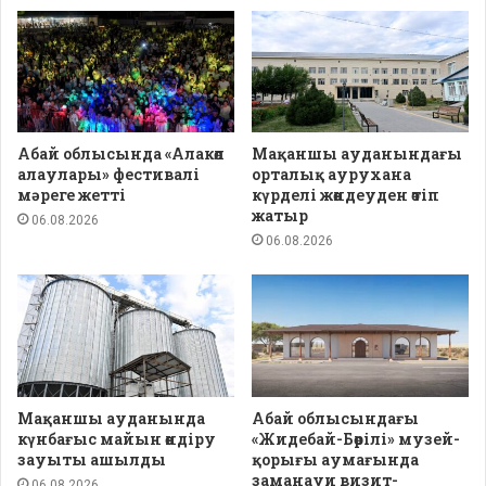
Абай облысында «Алакөл
Мақаншы ауданындағы
алаулары» фестивалі
орталық аурухана
мәреге жетті
күрделі жөндеуден өтіп
жатыр
06.08.2026
06.08.2026
Мақаншы ауданында
Абай облысындағы
күнбағыс майын өндіру
«Жидебай-Бөрілі» музей-
зауыты ашылды
қорығы аумағында
заманауи визит-
06.08.2026