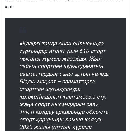
өтті.
«Қазіргі таңда Абай облысында
тұрғындар игілігі үшін 610 спорт
нысаны жұмыс жасайды. Жыл
сайын спортпен шұғылданатын
азаматтардың саны артып келеді.
Біздің мақсат – азаматтарға
спортпен шұғылдануда
қолжетімділікті қамтамасыз ету,
жаңа спорт нысандарын салу.
Тиісті қолдау арқасында облыста
спорт қарқынды дамып келеді.
2023 жылы ұлттық құрама