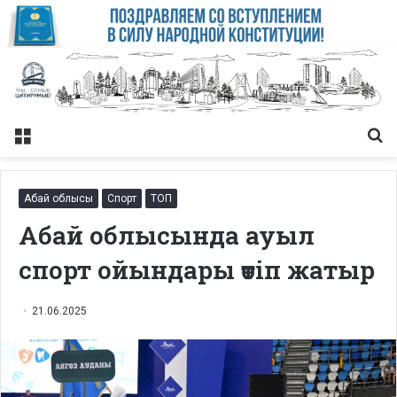
Меню
Із
Абай облысы
Спорт
ТОП
Абай облысында ауыл
спорт ойындары өтіп жатыр
21.06.2025