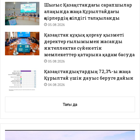
Шығыс Қазақстандағы сарапшылар
алаңында жаңа Құрылтайдағы
өңірлердің өкілдігі талқыланды
05.08.2026
Қазақстан құқық қорғау қызметі
деректер ғылымымен жасанды
интеллектке сүйенетін
мемлекеттер қатарына қадам басуда
05.08.2026
Қазақстандықтардың 72,3%-ы жаңа
Құрылтай үшін дауыс беруге дайын
04.08.2026
Тағы да
Video
Player