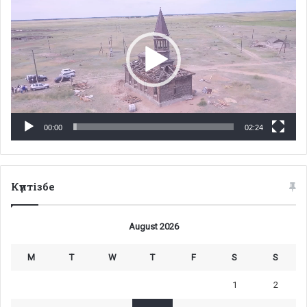
00:00
02:24
Күнтізбе
August 2026
M
T
W
T
F
S
S
1
2