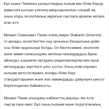
Бұл оқиға Паниннің қазақстандық ғылым мен білім беруді
дамытуға қосқан үлесінің маңыздылығын, сондай-ақ
оның елдің экологиялық мұрасын сақтауға арнаған жігерін
атап өтті.
Михаил Семенович Панин өзінің өмірін Shakarim University-
ге арнады, ассистенттен оқу орнының басшысына дейін
осы білім ордасында болды. Ол биогеохимия, экология
және химия саласындағы жетекші ғалымдардың біріне
айналды, қоршаған ортадағы радионуклидтер мен ауыр
металдарды зерттеуге үлес қосты. Оның есімі керемет
ғылыми жетістіктермен, жоғары білім беру
стандарттарымен және жас мамандарды даярлауға шексіз
берілгендікпен байланысты.
Михаил Панин атындағы кабинеттің ашылуы тек есте
сақтау ғана емес. Бұл оның ғылыми және педагогикалық