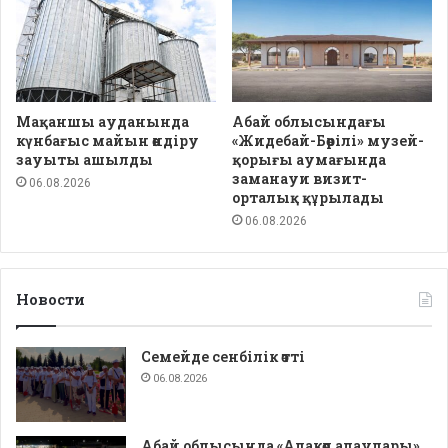
Мақаншы ауданында
Абай облысындағы
күнбағыс майын өндіру
«Жидебай-Бөрілі» музей-
зауыты ашылды
қорығы аумағында
заманауи визит-
06.08.2026
орталық құрылады
06.08.2026
Новости
Семейде сенбілік өтті
06.08.2026
Абай облысында «Алакөл алаулары»