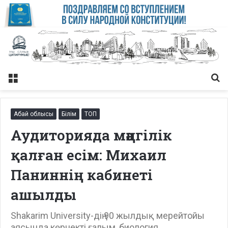
Меню
Із
Абай облысы
Білім
ТОП
Аудиторияда мәңгілік
қалған есім: Михаил
Паниннің кабинеті
ашылды
Shakarim University-дің 90 жылдық мерейтойы
аясында көрнекті ғалым, биология