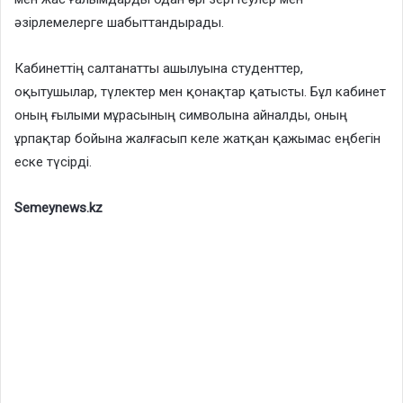
әзірлемелерге шабыттандырады.
Кабинеттің салтанатты ашылуына студенттер,
оқытушылар, түлектер мен қонақтар қатысты. Бұл кабинет
оның ғылыми мұрасының символына айналды, оның
ұрпақтар бойына жалғасып келе жатқан қажымас еңбегін
еске түсірді.
Semeynews.kz