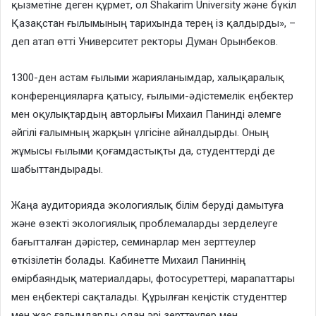
қызметіне деген құрмет, ол Shakarim University және бүкіл
Қазақстан ғылымының тарихында терең із қалдырды», –
деп атап өтті Университет ректоры Думан Орынбеков.
1300-ден астам ғылыми жарияланымдар, халықаралық
конференцияларға қатысу, ғылыми-әдістемелік еңбектер
мен оқулықтардың авторлығы Михаил Панинді әлемге
әйгілі ғалымның жарқын үлгісіне айналдырды. Оның
жұмысы ғылыми қоғамдастықты да, студенттерді де
шабыттандырады.
Жаңа аудиторияда экологиялық білім беруді дамытуға
және өзекті экологиялық проблемаларды зерделеуге
бағытталған дәрістер, семинарлар мен зерттеулер
өткізілетін болады. Кабинетте Михаил Паниннің
өмірбаяндық материалдары, фотосуреттері, марапаттары
мен еңбектері сақталады. Құрылған кеңістік студенттер
мен жас ғалымдарды одан әрі зерттеулер мен