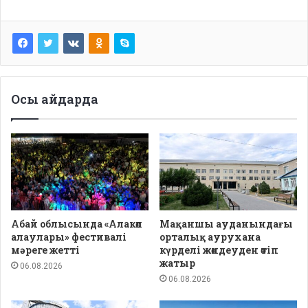
Осы айдарда
Абай облысында «Алакөл
Мақаншы ауданындағы
алаулары» фестивалі
орталық аурухана
мәреге жетті
күрделі жөндеуден өтіп
жатыр
06.08.2026
06.08.2026