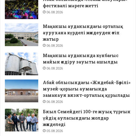
фестивалі мәреге жетті
06.08.2026
Мақаншы ауданындағы орталық
аурухана күрделі жөндеуден өтіп
жатыр
06.08.2026
Мақаншы ауданында күнбағыс
майын өндіру зауыты ашылды
06.08.2026
Абай облысындағы «Жидебай-Бөрілі»
музей-қорығы аумағында
заманауи визит-орталық құрылады
06.08.2026
Биыл Семейдегі 100-ге жуық тұрғын
үйдің ауласындағы жолдар
жөнделеді
05.08.2026