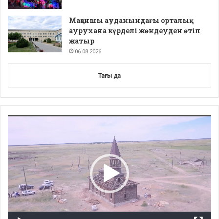
Мақаншы ауданындағы орталық
аурухана күрделі жөндеуден өтіп
жатыр
06.08.2026
Тағы да
Video
Player