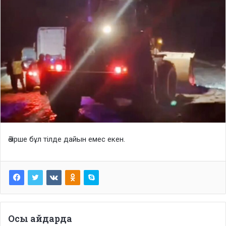
Әзірше бұл тілде дайын емес екен.
Осы айдарда