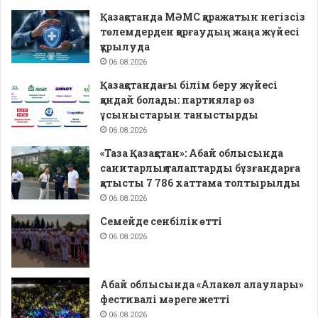
Қазақстанда МӘМС қаражатын негізсіз
төлемдерден қорғаудың жаңа жүйесі
құрылуда
06.08.2026
Қазақстандағы білім беру жүйесі
қандай болады: партиялар өз
ұсыныстарын таныстырды
06.08.2026
«Таза Қазақстан»: Абай облысында
санитарлық талаптарды бұзғандарға
қатысты 7 786 хаттама толтырылды
06.08.2026
Семейде сенбілік өтті
06.08.2026
Абай облысында «Алакөл алаулары»
фестивалі мәреге жетті
06.08.2026