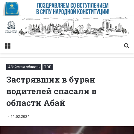
Меню
Із
Абайская область
ТОП
Застрявших в буран
водителей спасали в
области Абай
11.02.2024