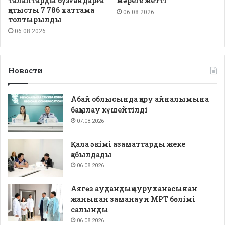
талаптарды бұзғандарға
мәреге жетті
қатысты 7 786 хаттама
06.08.2026
толтырылды
06.08.2026
Новости
Абай облысында қару айналымына
бақылау күшейтілді
07.08.2026
Қала әкімі азаматтарды жеке
қабылдады
06.08.2026
Аягөз аудандық ауруханасынан
жанынан заманауи МРТ бөлімі
салынды
06.08.2026