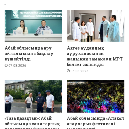
Абай облысында қару
Аягөз аудандық
айналымына бақылау
ауруханасынан
күшейтілді
жанынан заманауи МРТ
бөлімі салынды
07.08.2026
06.08.2026
«Таза Қазақстан»: Абай
Абай облысында «Алакөл
облысында санитарлық
алаулары» фестивалі