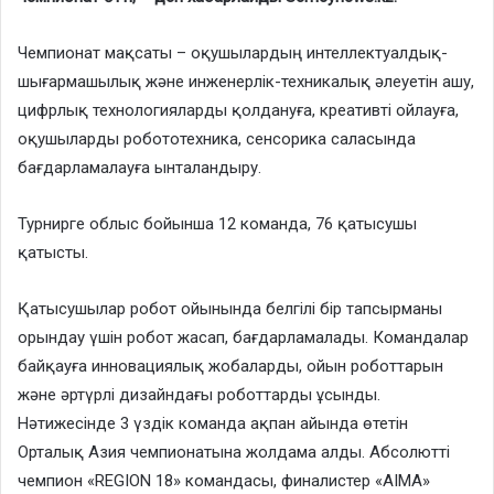
Чемпионат мақсаты – оқушылардың интеллектуалдық-
шығармашылық және инженерлік-техникалық әлеуетін ашу,
цифрлық технологияларды қолдануға, креативті ойлауға,
оқушыларды робототехника, сенсорика саласында
бағдарламалауға ынталандыру.
Турнирге облыс бойынша 12 команда, 76 қатысушы
қатысты.
Қатысушылар робот ойынында белгілі бір тапсырманы
орындау үшін робот жасап, бағдарламалады. Командалар
байқауға инновациялық жобаларды, ойын роботтарын
және әртүрлі дизайндағы роботтарды ұсынды.
Нәтижесінде 3 үздік команда ақпан айында өтетін
Орталық Азия чемпионатына жолдама алды. Абсолютті
чемпион «REGION 18» командасы, финалистер «AIMA»