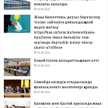
вокзалы ашылды
04.08.2026
Жаңа бюллетень, дауыс берушілер
тізімі: сайлауға дайындық қалай
жүріп жатыр
https://kaz.inform.kz/news/zhana-
byulleten-dauis-berushler-tzm-
saylauga-dayindik-kalay-zhurp-
zhatir-a7c05cce
04.08.2026
Кеңейтілген аппараттық кеңес өтті
03.08.2026
Семейде әкімдік отырысында
қаланың өзекті мәселелері қаралды
03.08.2026
Қазақстан мен Қытай арасында жаңа