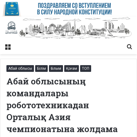
Меню
Із
Абай облысы
Білім
Ғылым
Қоғам
ТОП
Абай облысының
командалары
робототехникадан
Орталық Азия
чемпионатына жолдама