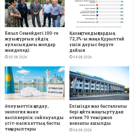
Биыл Семейдегі 100-ге
Қазақстандықтардың
жуық тұрғын үйдің
72,3%-ы жаңа Құрылтай
ауласындағы жолдар
үшін дауыс беруге
жөнделеді
дайын
05.08.2026
04.08.2026
Әлеуметтік қолдау,
Елімізде жаз басталғалы
экология және
бері қайта жаңғыртудан
кәсіпкерлік: сайлауалды
өткен 70 теміржол
үгіт-насихаттың басты
вокзалы ашылды
тақырыптары
04.08.2026