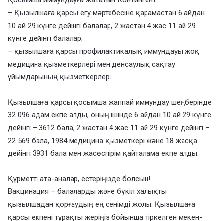
– Қызылшаға қарсы егу мәртебесіне қарамастан 6 айдан
10 ай 29 күнге дейінгі балалар, 2 жастан 4 жас 11 ай 29
күнге дейінгі балалар;
– қызылшаға қарсы профилактикалық иммундауы жоқ
медицина қызметкерлері мен денсаулық сақтау
ұйымдарының қызметкерлері.
Қызылшаға қарсы қосымша жаппай иммундау шеңберінде
32 096 адам екпе алды, оның ішінде 6 айдан 10 ай 29 күнге
дейінгі – 3612 бала, 2 жастан 4 жас 11 ай 29 күнге дейінгі –
22 569 бала, 1984 медицина қызметкері және 18 жасқа
дейінгі 3931 бала мен жасөспірім қайталама екпе алды.
Құрметті ата-аналар, естеріңізде болсын!
Вакцинация – балаларды және бүкіл халықты
қызылшадан қорғаудың ең сенімді жолы. Қызылшаға
қарсы екпені тұрақты жеріңіз бойынша тіркелген мекен-