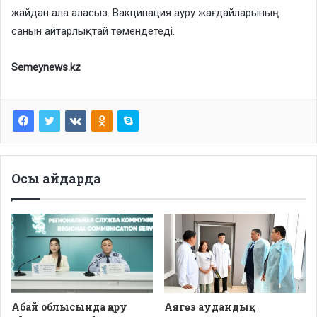
жайдан ала аласыз. Вакцинация ауру жағдайларының
санын айтарлықтай төмендетеді.
Semeynews.kz
Осы айдарда
Абай облысында қару
Аягөз аудандық