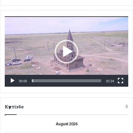
Video
Player
00:00
02:24
Күнтізбе
August 2026