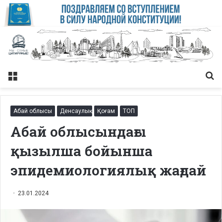
Меню
Із
Абай облысы
Денсаулық
Қоғам
ТОП
Абай облысындағы
қызылша бойынша
эпидемиологиялық жағдай
23.01.2024