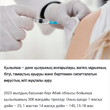
Қызылша – дене қызуының жоғарылауы, жөтел, мұрынның
бітуі, тамақтың ауыруы және бөртпемен сипатталатын
вирустық жіті жұқпалы ауру.
2023 жылдың басынан бері Абай облысы бойынша
қызылшаның 308 жағдайы тіркелді. Оның ішінде 1 жасқа
дейін – 25, 1 жастан 14 жасқа дейін – 145, 15-18 жас