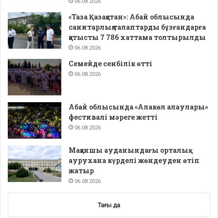
06.08.2026
«Таза Қазақстан»: Абай облысында
санитарлық талаптарды бұзғандарға
қатысты 7 786 хаттама толтырылды
06.08.2026
Семейде сенбілік өтті
06.08.2026
Абай облысында «Алакөл алаулары»
фестивалі мәреге жетті
06.08.2026
Мақаншы ауданындағы орталық
аурухана күрделі жөндеуден өтіп
жатыр
06.08.2026
Тағы да