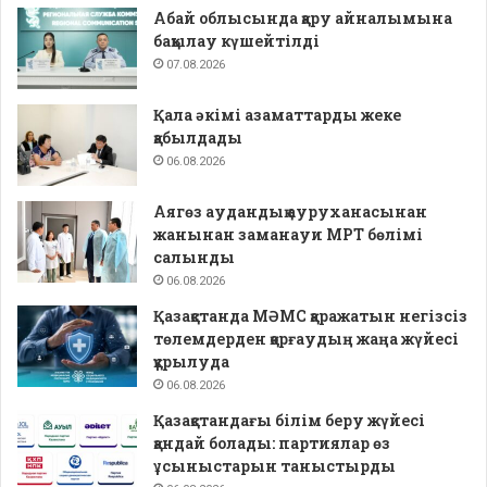
Абай облысында қару айналымына
бақылау күшейтілді
07.08.2026
Қала әкімі азаматтарды жеке
қабылдады
06.08.2026
Аягөз аудандық ауруханасынан
жанынан заманауи МРТ бөлімі
салынды
06.08.2026
Қазақстанда МӘМС қаражатын негізсіз
төлемдерден қорғаудың жаңа жүйесі
құрылуда
06.08.2026
Қазақстандағы білім беру жүйесі
қандай болады: партиялар өз
ұсыныстарын таныстырды