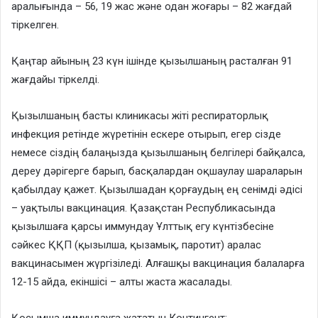
аралығында – 56, 19 жас және одан жоғары – 82 жағдай
тіркелген.
Қаңтар айының 23 күн ішінде қызылшаның расталған 91
жағдайы тіркелді.
Қызылшаның басты клиникасы жіті респираторлық
инфекция ретінде жүретінін ескере отырып, егер сізде
немесе сіздің балаңызда қызылшаның белгілері байқалса,
дереу дәрігерге барып, басқалардан оқшаулау шараларын
қабылдау қажет. Қызылшадан қорғаудың ең сенімді әдісі
– уақтылы вакцинация. Қазақстан Республикасында
қызылшаға қарсы иммундау Ұлттық егу күнтізбесіне
сәйкес ҚҚП (қызылша, қызамық, паротит) аралас
вакцинасымен жүргізіледі. Алғашқы вакцинация балаларға
12-15 айда, екіншісі – алты жаста жасалады.
Қосымша иммундауға жататын Контингент: