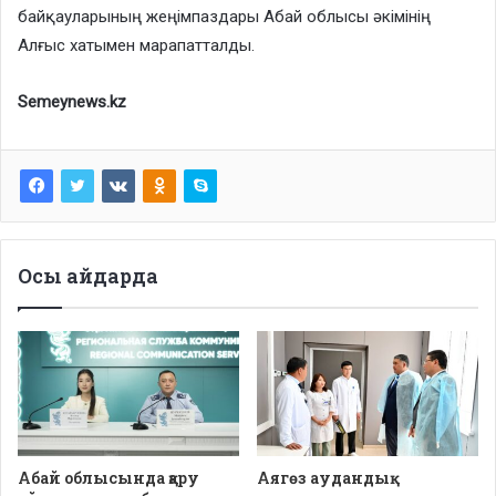
байқауларының жеңімпаздары Абай облысы әкімінің
Алғыс хатымен марапатталды.
Semeynews.kz
Осы айдарда
Абай облысында қару
Аягөз аудандық