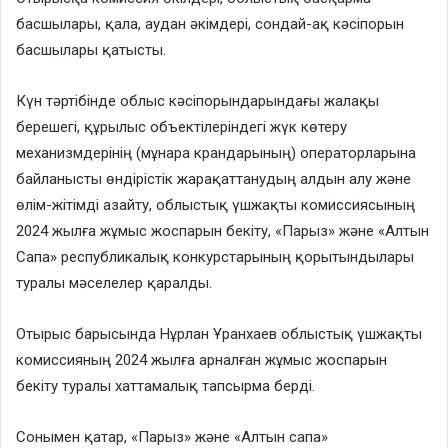
басшылары, қала, аудан әкімдері, сондай-ақ кәсіпорын
басшылары қатысты.
Күн тәртібінде облыс кәсіпорындарындағы жалақы
берешегі, құрылыс объектілеріндегі жүк көтеру
механизмдерінің (мұнара крандарының) операторларына
байланысты өндірістік жарақаттанудың алдын алу және
өлім-жітімді азайту, облыстық үшжақты комиссиясының
2024 жылға жұмыс жоспарын бекіту, «Парыз» және «Алтын
Сапа» республикалық конкурстарының қорытындылары
туралы мәселелер қаралды.
Отырыс барысында Нұрлан Ұранхаев облыстық үшжақты
комиссияның 2024 жылға арналған жұмыс жоспарын
бекіту туралы хаттамалық тапсырма берді.
Сонымен қатар, «Парыз» және «Алтын сапа»