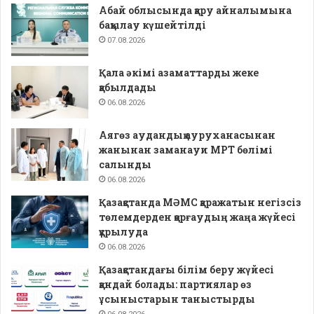
Абай облысында қару айналымына
бақылау күшейтілді
07.08.2026
Қала әкімі азаматтарды жеке
қабылдады
06.08.2026
Аягөз аудандық ауруханасынан
жанынан заманауи МРТ бөлімі
салынды
06.08.2026
Қазақстанда МӘМС қаражатын негізсіз
төлемдерден қорғаудың жаңа жүйесі
құрылуда
06.08.2026
Қазақстандағы білім беру жүйесі
қандай болады: партиялар өз
ұсыныстарын таныстырды