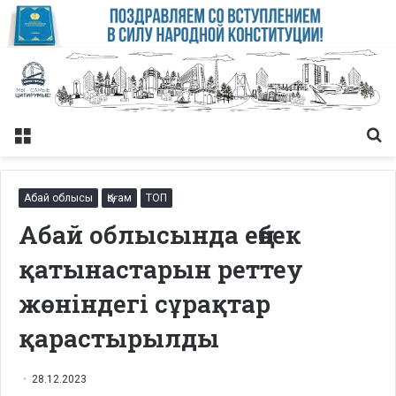
Меню
Із
Абай облысы
Қоғам
ТОП
Абай облысында еңбек
қатынастарын реттеу
жөніндегі сұрақтар
қарастырылды
28.12.2023