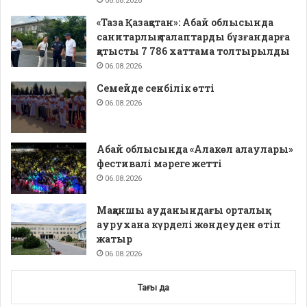
06.08.2026
«Таза Қазақстан»: Абай облысында
санитарлық талаптарды бұзғандарға
қатысты 7 786 хаттама толтырылды
06.08.2026
Семейде сенбілік өтті
06.08.2026
Абай облысында «Алакөл алаулары»
фестивалі мәреге жетті
06.08.2026
Мақаншы ауданындағы орталық
аурухана күрделі жөндеуден өтіп
жатыр
06.08.2026
Тағы да