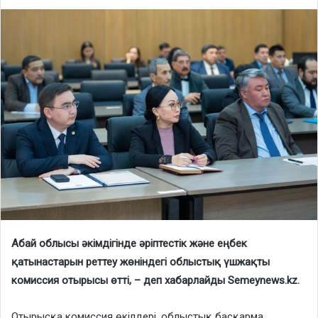
Абай облысы әкімдігінде әріптестік және еңбек
қатынастарын реттеу жөніндегі облыстық үшжақты
комиссия отырысы өтті, – деп хабарлайды Semeynews.kz.
Отырысқа комиссия өкілдері, облыстық басқарма