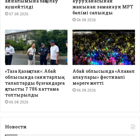
айналымына бақылау
ауруханасынан
күшейтілді
жанынан заманауи МРТ
бөлімі салынды
07.08.2026
06.08.2026
«Таза Қазақстан»: Абай
Абай облысында «Алакөл
облысында санитарлық
алаулары» фестивалі
талаптарды бұзғандарға
мәреге жетті
қатысты 7 786 хаттама
06.08.2026
толтырылды
06.08.2026
Новости