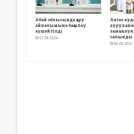
Абай облысында қару
Аягөз ауд
айналымына бақылау
аурухана
күшейтілді
заманауи
салынды
07.08.2026
06.08.2026