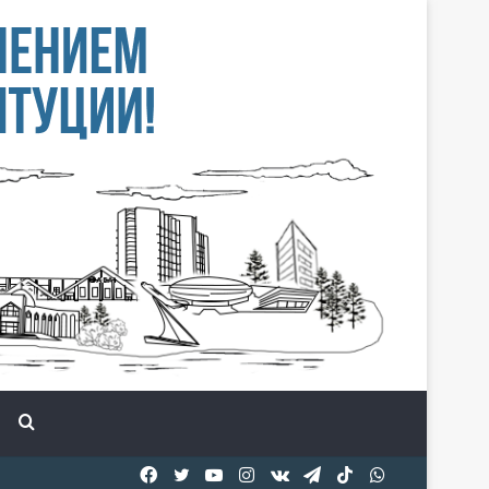
Іздеу
Facebook
Twitter
YouTube
Instagram
vk.com
Telegram
TikTok
WhatsApp