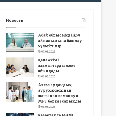
Новости
Абай облысында қару
айналымына бақылау
күшейтілді
07.08.2026
Қала әкімі
азаматтарды жеке
қабылдады
06.08.2026
Аягөз аудандық
ауруханасынан
жанынан заманауи
МРТ бөлімі салынды
06.08.2026
Қазақстанда МӘМС