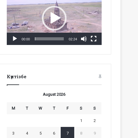
Player
00:00
02:24
Күнтізбе
August 2026
M
T
W
T
F
S
S
1
2
3
4
5
6
7
8
9