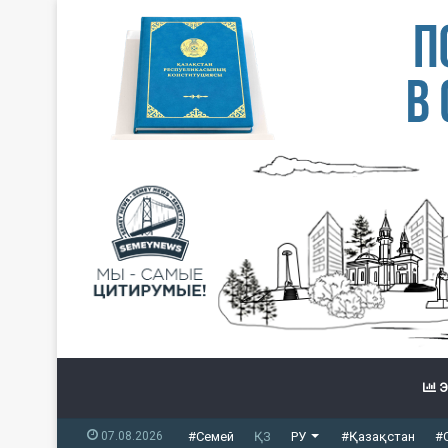
Э
07.08.2026
#Семей
ҚЗ
РУ
#Қазақстан
#