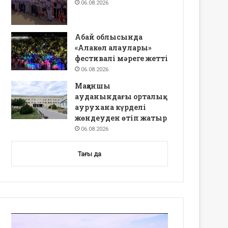
06.08.2026
Абай облысында
«Алакөл алаулары»
фестивалі мәреге жетті
06.08.2026
Мақаншы
ауданындағы орталық
аурухана күрделі
жөндеуден өтіп жатыр
06.08.2026
Тағы да
Video