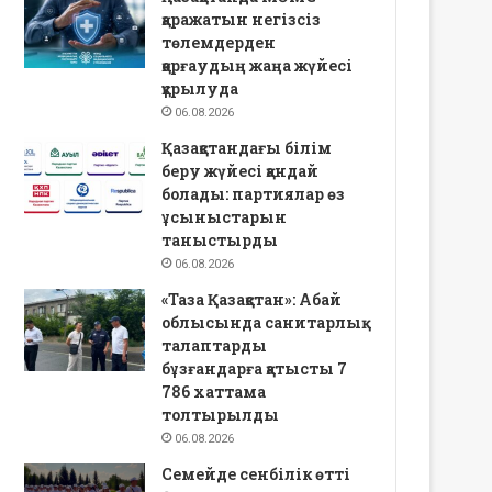
қаражатын негізсіз
төлемдерден
қорғаудың жаңа жүйесі
құрылуда
06.08.2026
Қазақстандағы білім
беру жүйесі қандай
болады: партиялар өз
ұсыныстарын
таныстырды
06.08.2026
«Таза Қазақстан»: Абай
облысында санитарлық
талаптарды
бұзғандарға қатысты 7
786 хаттама
толтырылды
06.08.2026
Семейде сенбілік өтті