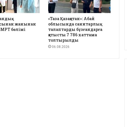
андық
«Таза Қазақстан»: Абай
сынан жанынан
облысында санитарлық
 МРТ бөлімі
талаптарды бұзғандарға
қатысты 7 786 хаттама
толтырылды
06.08.2026