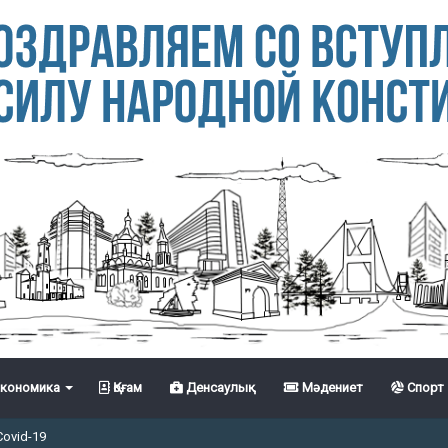
кономика
Қоғам
Денсаулық
Мәдениет
Спорт
Covid-19