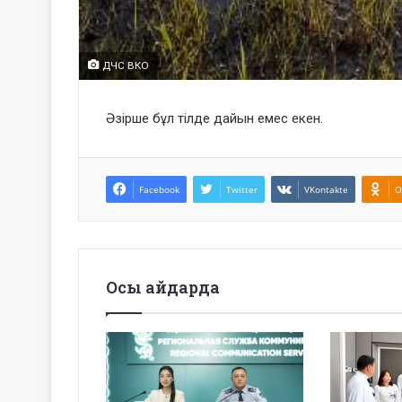
ДЧС ВКО
Әзірше бұл тілде дайын емес екен.
Facebook
Twitter
VKontakte
O
Осы айдарда