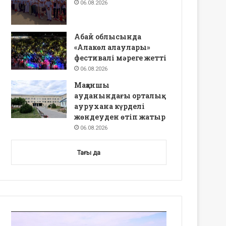
06.08.2026
Абай облысында
«Алакөл алаулары»
фестивалі мәреге жетті
06.08.2026
Мақаншы
ауданындағы орталық
аурухана күрделі
жөндеуден өтіп жатыр
06.08.2026
Тағы да
Video