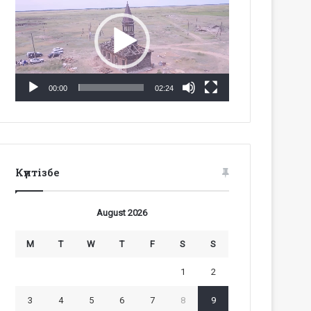
Player
00:00
02:24
Күнтізбе
August 2026
M
T
W
T
F
S
S
1
2
3
4
5
6
7
8
9