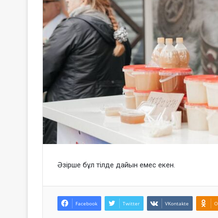
Әзірше бұл тілде дайын емес екен.
Facebook
Twitter
VKontakte
O