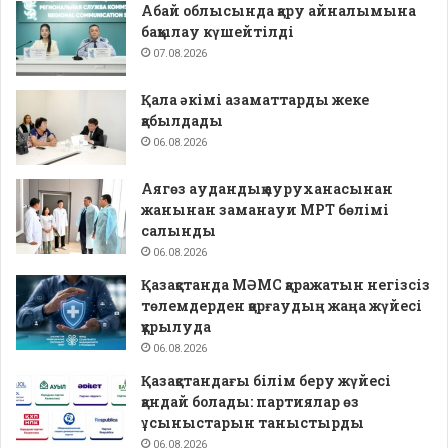
Абай облысында қару айналымына
бақылау күшейтілді
07.08.2026
Қала әкімі азаматтарды жеке
қабылдады
06.08.2026
Аягөз аудандық ауруханасынан
жанынан заманауи МРТ бөлімі
салынды
06.08.2026
Қазақстанда МӘМС қаражатын негізсіз
төлемдерден қорғаудың жаңа жүйесі
құрылуда
06.08.2026
Қазақстандағы білім беру жүйесі
қандай болады: партиялар өз
ұсыныстарын таныстырды
06.08.2026