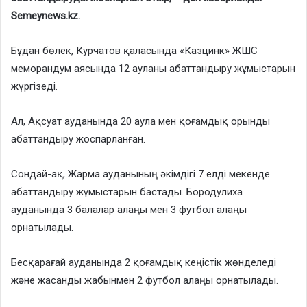
Semeynews.kz.
Бұдан бөлек, Курчатов қаласында «Казцинк» ЖШС
меморандум аясында 12 ауланы абаттандыру жұмыстарын
жүргізеді.
Ал, Ақсуат ауданында 20 аула мен қоғамдық орынды
абаттандыру жоспарланған.
Сондай-ақ, Жарма ауданының әкімдігі 7 елді мекенде
абаттандыру жұмыстарын бастады. Бородулиха
ауданында 3 балалар алаңы мен 3 футбол алаңы
орнатылады.
Бесқарағай ауданында 2 қоғамдық кеңістік жөнделеді
және жасанды жабынмен 2 футбол алаңы орнатылады.