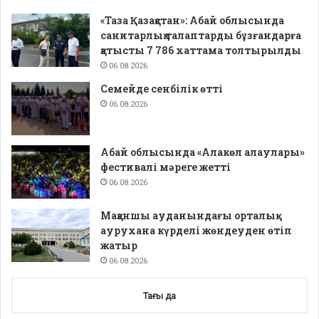
«Таза Қазақстан»: Абай облысында
санитарлық талаптарды бұзғандарға
қатысты 7 786 хаттама толтырылды
06.08.2026
Семейде сенбілік өтті
06.08.2026
Абай облысында «Алакөл алаулары»
фестивалі мәреге жетті
06.08.2026
Мақаншы ауданындағы орталық
аурухана күрделі жөндеуден өтіп
жатыр
06.08.2026
Тағы да