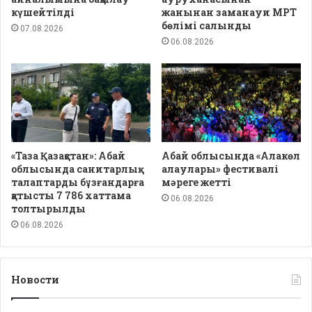
күшейтілді
жанынан заманауи МРТ
бөлімі салынды
07.08.2026
06.08.2026
«Таза Қазақстан»: Абай
Абай облысында «Алакөл
облысында санитарлық
алаулары» фестивалі
талаптарды бұзғандарға
мәреге жетті
қатысты 7 786 хаттама
06.08.2026
толтырылды
06.08.2026
Новости