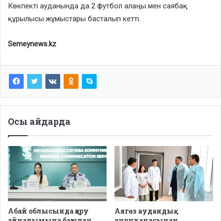
Көкпекті ауданында да 2 футбол алаңы мен саябақ
құрылысы жұмыстары басталып кетті.
Semeynews.kz
Осы айдарда
Абай облысында қару
Аягөз аудандық
айналымына бақылау
ауруханасынан