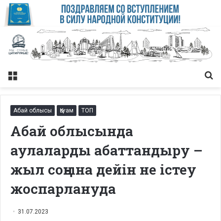
Меню
Із
Абай облысы
Қоғам
ТОП
Абай облысында
аулаларды абаттандыру –
жыл соңына дейін не істеу
жоспарлануда
31.07.2023