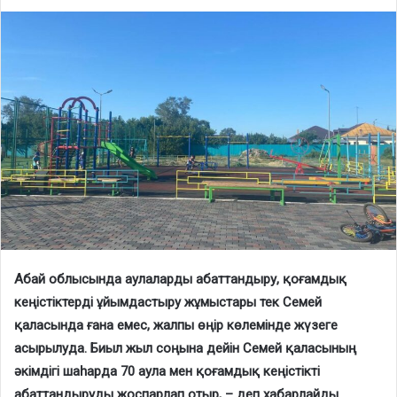
Абай облысында аулаларды абаттандыру, қоғамдық
кеңістіктерді ұйымдастыру жұмыстары тек Семей
қаласында ғана емес, жалпы өңір көлемінде жүзеге
асырылуда. Биыл жыл соңына дейін Семей қаласының
әкімдігі шаһарда 70 аула мен қоғамдық кеңістікті
абаттандыруды жоспарлап отыр, – деп хабарлайды