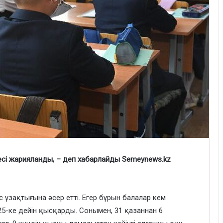
сі жарияланды, – деп хабарлайды Semeynews.kz
 ұзақтығына әсер етті. Егер бұрын балалар кем
25-ке дейін қысқарды. Сонымен, 31 қазаннан 6