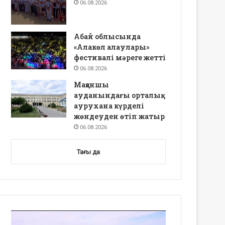
06.08.2026
Абай облысында
«Алакөл алаулары»
фестивалі мәреге жетті
06.08.2026
Мақаншы
ауданындағы орталық
аурухана күрделі
жөндеуден өтіп жатыр
06.08.2026
Тағы да
Video