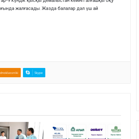
тар-9 күндік қысқы демалыстан кейінгі алғашқы оқу
лығында жалғасады. Жазда балалар дәл үш ай
dnoklassniki
Skype