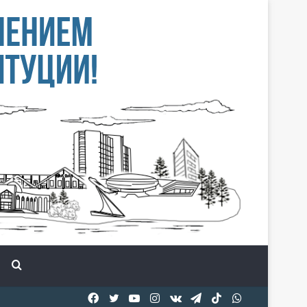
Іздеу
Facebook
Twitter
YouTube
Instagram
vk.com
Telegram
TikTok
WhatsApp