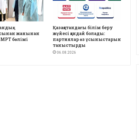
андық
Қазақстандағы білім беру
сынан жанынан
жүйесі қандай болады:
 МРТ бөлімі
партиялар өз ұсыныстарын
таныстырды
06.08.2026