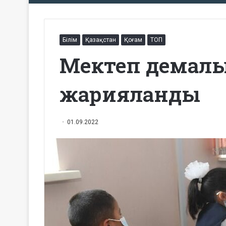
Білім
Қазақстан
Қоғам
ТОП
Мектеп демалыс
жарияланды
01.09.2022