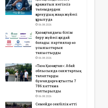
қаражатын негізсіз
төлемдерден
қорғаудың жаңа жүйесі
құрылуда
06.08.2026
Қазақстандағы білім
беру жүйесі қандай
болады: партиялар өз
ұсыныстарын
таныстырды
06.08.2026
«Таза Қазақстан»: Абай
облысында санитарлық
талаптарды
бұзғандарға қатысты 7
786 хаттама
толтырылды
06.08.2026
Семейде сенбілік өтті