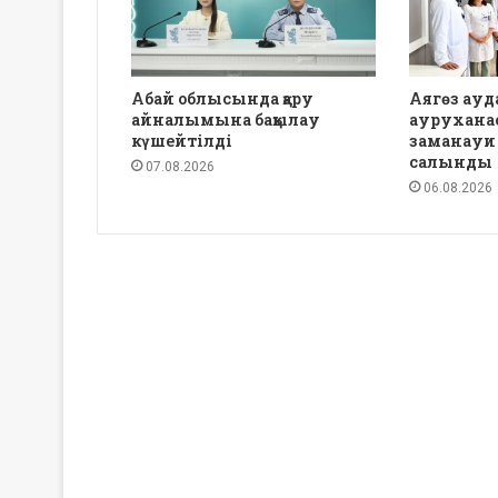
Абай облысында қару
Аягөз ауд
айналымына бақылау
аурухана
күшейтілді
заманауи
салынды
07.08.2026
06.08.2026