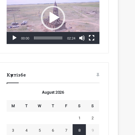
Player
00:00
02:24
Күнтізбе
August 2026
M
T
W
T
F
S
S
1
2
3
4
5
6
7
8
9