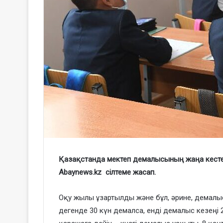
Қазақстанда мектеп демалысының жаңа кесте
Abaynews.kz сілтеме жасап.
Оқу жылы ұзартылды және бұл, әрине, демалыс
дегенде 30 күн демалса, енді демалыс кезеңі 