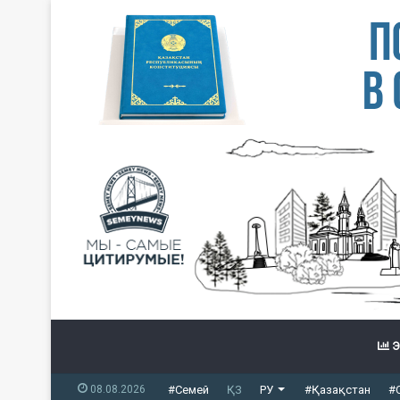
Э
08.08.2026
#Семей
ҚЗ
РУ
#Қазақстан
#