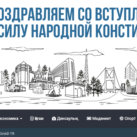
кономика
Қоғам
Денсаулық
Мәдениет
Спорт
Covid-19