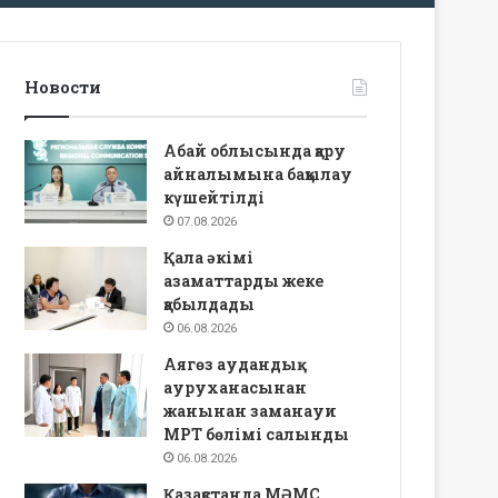
Новости
Абай облысында қару
айналымына бақылау
күшейтілді
07.08.2026
Қала әкімі
азаматтарды жеке
қабылдады
06.08.2026
Аягөз аудандық
ауруханасынан
жанынан заманауи
МРТ бөлімі салынды
06.08.2026
Қазақстанда МӘМС