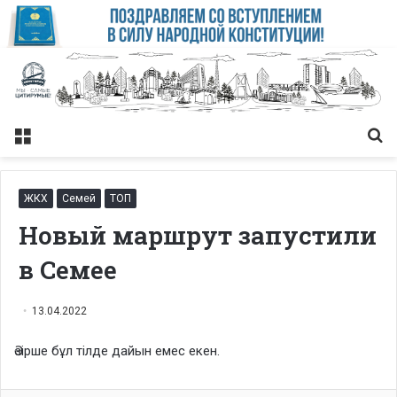
Меню
Із
ЖКХ
Семей
ТОП
Новый маршрут запустили
в Семее
13.04.2022
Әзірше бұл тілде дайын емес екен.