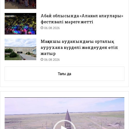
Абай облысында «Алакөл алаулары»
фестивалі мәреге жетті
06.08.2026
Мақаншы ауданындағы орталық
аурухана күрделі жөндеуден өтіп
жатыр
06.08.2026
Тағы да
Video
Player