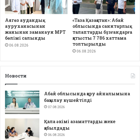
Аягөз аудандық
«Таза Қазақстан»: Абай
ауруханасынан
облысында санитарлық
жанынан заманауи МРТ
талаптарды бұзғандарға
бөлімі салынды
қатысты 7 786 хаттама
толтырылды
06.08.2026
06.08.2026
Новости
Абай облысында қару айналымына
бақылау күшейтілді
07.08.2026
Қала әкімі азаматтарды жеке
қабылдады
06.08.2026