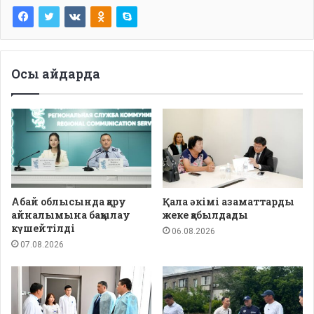
Осы айдарда
Абай облысында қару
Қала әкімі азаматтарды
айналымына бақылау
жеке қабылдады
күшейтілді
06.08.2026
07.08.2026