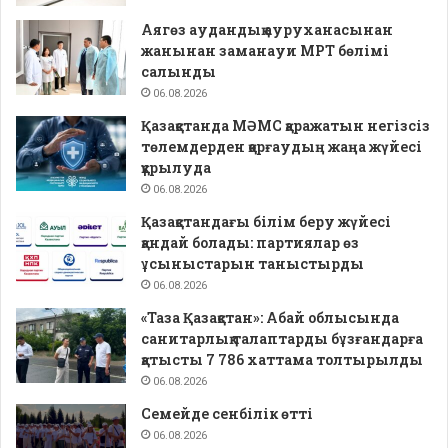
Аягөз аудандық ауруханасынан
жанынан заманауи МРТ бөлімі
салынды
06.08.2026
Қазақстанда МӘМС қаражатын негізсіз
төлемдерден қорғаудың жаңа жүйесі
құрылуда
06.08.2026
Қазақстандағы білім беру жүйесі
қандай болады: партиялар өз
ұсыныстарын таныстырды
06.08.2026
«Таза Қазақстан»: Абай облысында
санитарлық талаптарды бұзғандарға
қатысты 7 786 хаттама толтырылды
06.08.2026
Семейде сенбілік өтті
06.08.2026