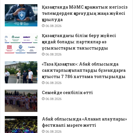
Қазақстанда МӘМС қаражатын негізсіз
төлемдерден қорғаудың жаңа жүйесі
құрылуда
06.08.2026
Қазақстандағы білім беру жүйесі
қандай болады: партиялар өз
ұсыныстарын таныстырды
06.08.2026
«Таза Қазақстан»: Абай облысында
санитарлық талаптарды бұзғандарға
қатысты 7 786 хаттама толтырылды
06.08.2026
Семейде сенбілік өтті
06.08.2026
Абай облысында «Алакөл алаулары»
фестивалі мәреге жетті
06.08.2026