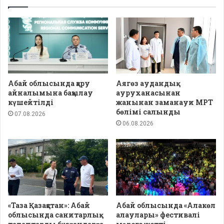
Абай облысында қару
Аягөз аудандық
айналымына бақылау
ауруханасынан
күшейтілді
жанынан заманауи МРТ
бөлімі салынды
07.08.2026
06.08.2026
«Таза Қазақстан»: Абай
Абай облысында «Алакөл
облысында санитарлық
алаулары» фестивалі