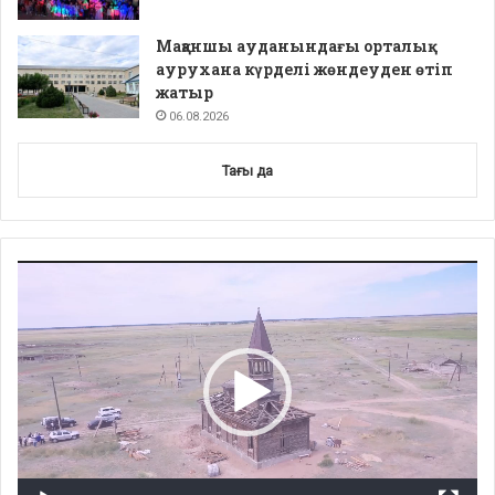
Мақаншы ауданындағы орталық
аурухана күрделі жөндеуден өтіп
жатыр
06.08.2026
Тағы да
Video
Player