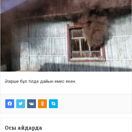
Әзірше бұл тілде дайын емес екен.
Осы айдарда