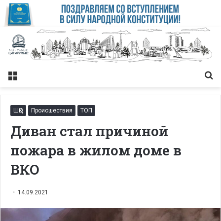
Меню
Із
ШҚО
Происшествия
ТОП
Диван стал причиной
пожара в жилом доме в
ВКО
14.09.2021