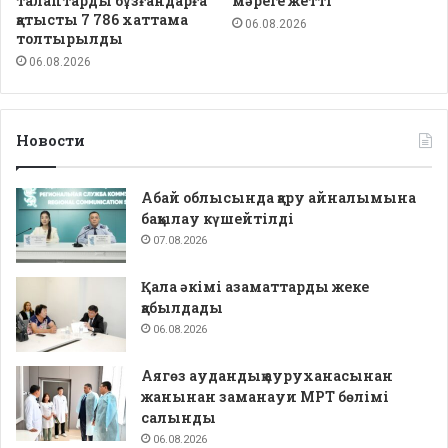
талаптарды бұзғандарға
мәреге жетті
қатысты 7 786 хаттама
06.08.2026
толтырылды
06.08.2026
Новости
Абай облысында қару айналымына
бақылау күшейтілді
07.08.2026
Қала әкімі азаматтарды жеке
қабылдады
06.08.2026
Аягөз аудандық ауруханасынан
жанынан заманауи МРТ бөлімі
салынды
06.08.2026