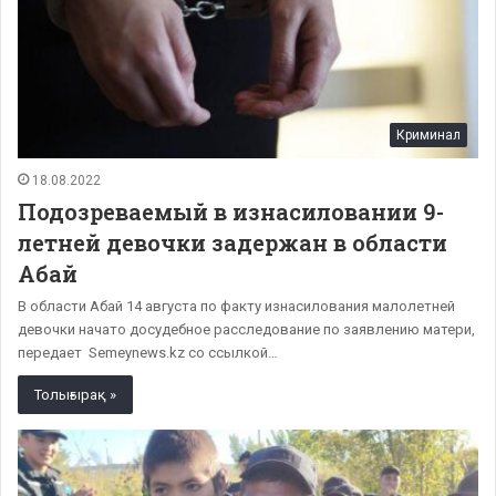
Криминал
18.08.2022
Подозреваемый в изнасиловании 9-
летней девочки задержан в области
Абай
В области Абай 14 августа по факту изнасилования малолетней
девочки начато досудебное расследование по заявлению матери,
передает Semeynews.kz со ссылкой…
Толығырақ »